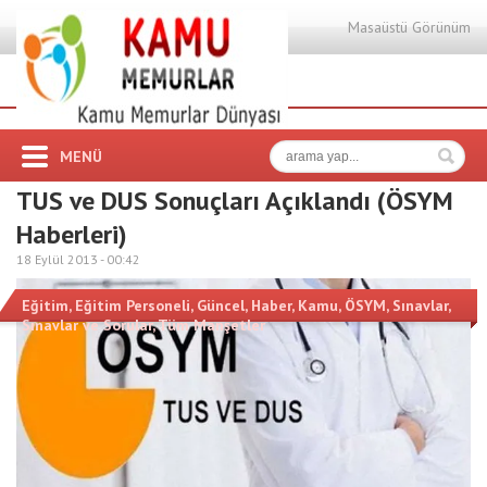
Masaüstü Görünüm
MENÜ
TUS ve DUS Sonuçları Açıklandı (ÖSYM
Haberleri)
18 Eylül 2013 -
00:42
Eğitim
,
Eğitim Personeli
,
Güncel
,
Haber
,
Kamu
,
ÖSYM
,
Sınavlar
,
Sınavlar ve Sorular
,
Tüm Manşetler