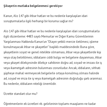
Şikayetin mutlaka belgelenmesi gerekiyor
Kanun, Alo 147 gibi ihbar hatları ve bu nedenle karşılaşılan idari
soruşturmalarla ilgili herhangi bir koruma sağlar mı?
Alo 147 gibi ihbar hatları ve bu nedenle karşılaşılan idari soruşturmalarla
ilgili düzenleme: 4483 sayılı Memurlar ve Diğer Kamu Görevlilerinin
Yargılanması Hakkında Kanun’un “Olayın yetkili mercie iletilmesi, işleme
konulmayacak ihbar ve şikayetler” başlıklı maddesindedir. Buna göre,
şikayetlerin soyut ve genel nitelikte olmaması, ihbar veya şikayetlerde kişi
veya olay belirtilmesi, iddiaların ciddi bulgu ve belgelere dayanması, ihbar
veya şikayet dilekçesinde dilekçe sahibinin doğru ad, soyad ve imzası ile iş
veya ikametgah adresinin bulunması zorunludur. Ancak, iddiaların, sıhhati
şüpheye mahal vermeyecek belgelerle ortaya konulmuş olması halinde
ad, soyad ve imza ile iş veya ikametgah adresinin doğruluğu şartı aranmaz.
Bu nedenle, iddiaların niteliği önemlidir.
Ücrette standart olur mu?
Öğretmenlerin ek ücretleri vb. gelirlerinin toplamı maaşlarını ne kadar