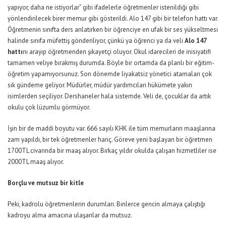
yapıyor, daha ne istiyorlar” gibi ifadelerle öğretmenler istenildiği gibi
yönlendirilecek birer memur gibi gösterildi. Alo 147 gibi bir telefon hattı var.
Öğretmenin sınıfta ders anlatırken bir öğrenciye en ufak bir ses yükseltmesi
halinde sınıfa müfettiş gönderiliyor, çünkü ya öğrenci ya da veli
Alo 147
hattı
nı arayıp öğretmenden şikayetçi oluyor. Okul idarecileri de inisiyatifi
tamamen veliye bırakmış durumda. Böyle bir ortamda da planlı bir eğitim-
öğretim yapamıyorsunuz. Son dönemde liyakatsiz yönetici atamaları çok
sık gündeme geliyor. Müdürler, müdür yardımcıları hükümete yakın
isimlerden seçiliyor. Dershaneler hala sistemde. Veli de, çocuklar da artık
okulu çok lüzumlu görmüyor.
İşin bir de maddi boyutu var. 666 sayılı KHK ile tüm memurların maaşlarına
zam yapıldı, bir tek öğretmenler hariç. Göreve yeni başlayan bir öğretmen
1700TL civarında bir maaş alıyor. Birkaç yıldır okulda çalışan hizmetliler ise
2000TL maaş alıyor.
Borçlu ve mutsuz bir kitle
Peki, kadrolu öğretmenlerin durumları. Binlerce gencin almaya çalıştığı
kadroyu alma amacına ulaşanlar da mutsuz.