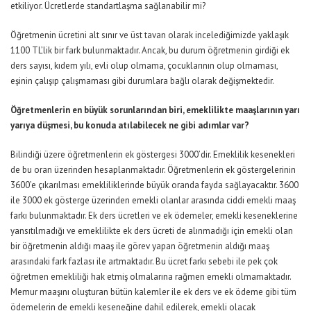
etkiliyor. Ücretlerde standartlaşma sağlanabilir mi?
Öğretmenin ücretini alt sınır ve üst tavan olarak incelediğimizde yaklaşık
1100 TL’lik bir fark bulunmaktadır. Ancak, bu durum öğretmenin girdiği ek
ders sayısı, kıdem yılı, evli olup olmama, çocuklarının olup olmaması,
eşinin çalışıp çalışmaması gibi durumlara bağlı olarak değişmektedir.
Öğretmenlerin en büyük sorunlarından biri, emeklilikte maaşlarının yarı
yarıya düşmesi, bu konuda atılabilecek ne gibi adımlar var?
Bilindiği üzere öğretmenlerin ek göstergesi 3000’dir. Emeklilik kesenekleri
de bu oran üzerinden hesaplanmaktadır. Öğretmenlerin ek göstergelerinin
3600’e çıkarılması emekliliklerinde büyük oranda fayda sağlayacaktır. 3600
ile 3000 ek gösterge üzerinden emekli olanlar arasında ciddi emekli maaş
farkı bulunmaktadır. Ek ders ücretleri ve ek ödemeler, emekli keseneklerine
yansıtılmadığı ve emeklilikte ek ders ücreti de alınmadığı için emekli olan
bir öğretmenin aldığı maaş ile görev yapan öğretmenin aldığı maaş
arasındaki fark fazlası ile artmaktadır. Bu ücret farkı sebebi ile pek çok
öğretmen emekliliği hak etmiş olmalarına rağmen emekli olmamaktadır.
Memur maaşını oluşturan bütün kalemler ile ek ders ve ek ödeme gibi tüm
ödemelerin de emekli keseneğine dahil edilerek, emekli olacak