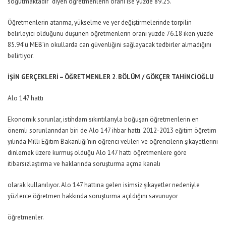
soğutmaktadır” diyen öğretmenlerin oranı ise yüzde 89.25.
Öğretmenlerin atanma, yükselme ve yer değiştirmelerinde torpilin
belirleyici olduğunu düşünen öğretmenlerin oranı yüzde 76.18 iken yüzde
85.94’ü MEB’in okullarda can güvenliğini sağlayacak tedbirler almadığını
belirtiyor.
İŞİN GERÇEKLERİ – ÖĞRETMENLER 2. BÖLÜM / GÖKÇER TAHİNCİOĞLU
Alo 147 hattı
Ekonomik sorunlar, istihdam sıkıntılarıyla boğuşan öğretmenlerin en
önemli sorunlarından biri de Alo 147 ihbar hattı. 2012-2013 eğitim öğretim
yılında Milli Eğitim Bakanlığı’nın öğrenci velileri ve öğrencilerin şikayetlerini
dinlemek üzere kurmuş olduğu Alo 147 hattı öğretmenlere göre
itibarsızlaştırma ve haklarında soruşturma açma kanalı
olarak kullanılıyor. Alo 147 hattına gelen isimsiz şikayetler nedeniyle
yüzlerce öğretmen hakkında soruşturma açıldığını savunuyor
öğretmenler.