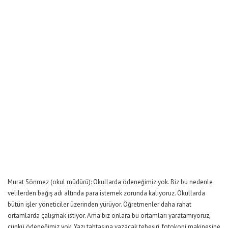
Murat Sönmez (okul müdürü): Okullarda ödeneğimiz yok. Biz bu nedenle
velilerden bağış adı altında para istemek zorunda kalıyoruz. Okullarda
bütün işler yöneticiler üzerinden yürüyor. Öğretmenler daha rahat
ortamlarda çalışmak istiyor. Ama biz onlara bu ortamları yaratamıyoruz,
çünkü ödeneğimiz yok. Yazı tahtasına yazacak tebeşiri, fotokopi makinesine