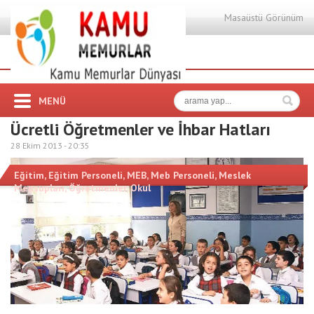
Masaüstü Görünüm
MENÜ
Ücretli Öğretmenler ve İhbar Hatları
28 Ekim 2013 -
20:35
Eğitim
,
Eğitim Personeli
,
MEB
,
Meb Personeli
,
Meslek
Mensupları
,
Öğretmenler
,
Okul