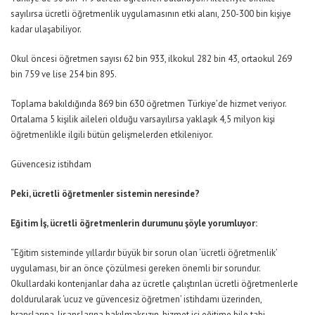
sayılırsa ücretli öğretmenlik uygulamasının etki alanı, 250-300 bin kişiye
kadar ulaşabiliyor.
Okul öncesi öğretmen sayısı 62 bin 933, ilkokul 282 bin 43, ortaokul 269
bin 759 ve lise 254 bin 895.
Toplama bakıldığında 869 bin 630 öğretmen Türkiye’de hizmet veriyor.
Ortalama 5 kişilik aileleri olduğu varsayılırsa yaklaşık 4,5 milyon kişi
öğretmenlikle ilgili bütün gelişmelerden etkileniyor.
Güvencesiz istihdam
Peki, ücretli öğretmenler sistemin neresinde?
Eğitim İş, ücretli öğretmenlerin durumunu şöyle yorumluyor:
“Eğitim sisteminde yıllardır büyük bir sorun olan ‘ücretli öğretmenlik’
uygulaması, bir an önce çözülmesi gereken önemli bir sorundur.
Okullardaki kontenjanlar daha az ücretle çalıştırılan ücretli öğretmenlerle
doldurularak ‘ucuz ve güvencesiz öğretmen’ istihdamı üzerinden,
branşlarına, lisanslarına bakılmaksızın, hizmet içi eğitime bile tabi