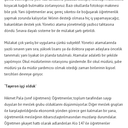
koyacak kağıdı bulmakta zorlanıyoruz. Bazı okullarda fotokopi makinesi
bile yok. Yani öğretmenler araç gereç sıkıntısı ile boğuşarak öğretmenlik
yapmak zorunda kalıyorlar. Velinin desteği olmasa hiç iş yapamayacağız,
bakanlıktan destek yok. Yönetici atama yönetmeliği yazboz tahtasına
döndü. Sınava dayalı sisteme bir de mülakat şartı getirildi.
Mülakat çok yanlış bir uygulama çünkü subjektif. Yönetici atamalarında
yazılı sınavın yanı sıra, yüksek lisans ya da doktora yapan adaylara öncelik
tanınmalı; yani liyakat ön planda tutulmalı. Atamalar adaletli bir şekilde
yapılmıyor. Okul müdürlerinin rotasyonu gündemde. Bir okul müdürü, şube
müdürü ya da müdür yardımcısı olmak istediği zaman birilerinin kişisel
tercihleri devreye giriyor.
‘Taşeron işçi olduk’
Hikmet Pala (sınıf öğretmeni): Öğretmenler, toplum tarafından saygı
duyulan bir meslek grubu olduklarını düşünmüyorlar. Diğer meslek grupları
ile karşılaştırıldığında ekonomik yönden görece geri kalmaları bir yana,
öğretmenlik mesleğinin itibarsızlaştırılmasından muzdarip durumdalar.
Öğretmen şikayet hattı olarak adlandırılan Alo 147 ile öğretmenler