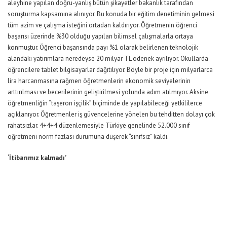
aleyhine yapılan doğru-yanlış bütün şikayetler bakanlık tarafından
soruşturma kapsamına alınıyor. Bu konuda bir eğitim denetiminin gelmesi
tüm azim ve çalışma isteğini ortadan kaldırıyor. Öğretmenin öğrenci
başarısı üzerinde %30 olduğu yapılan bilimsel çalışmalarla ortaya
konmuştur. Öğrenci başarısında payı %1 olarak belirlenen teknolojik
alandaki yatırımlara neredeyse 20 milyar TL ödenek ayrılıyor. Okullarda
öğrencilere tablet bilgisayarlar dağıtılıyor. Böyle bir proje için milyarlarca
lira harcanmasına rağmen öğretmenlerin ekonomik seviyelerinin
arttırılması ve becerilerinin geliştirilmesi yolunda adım atılmıyor. Aksine
öğretmenliğin “taşeron işçilik” biçiminde de yapılabileceği yetkililerce
açıklanıyor. Öğretmenler iş güvencelerine yönelen bu tehditten dolayı çok
rahatsızlar. 4+4+4 düzenlemesiyle Türkiye genelinde 52.000 sınıf
öğretmeni norm fazlası durumuna düşerek “sınıfsız” kaldı.
‘İtibarımız kalmadı’