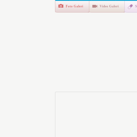
Foto Galeri
Video Galeri
S
E-Devlet Unutulan Para Sor
da İlgilendiriyor
İşte Okullarda Öğrencileri
Motorine Gece Yarısı Büyü
LPG’ye Dev Zam Geliyor!