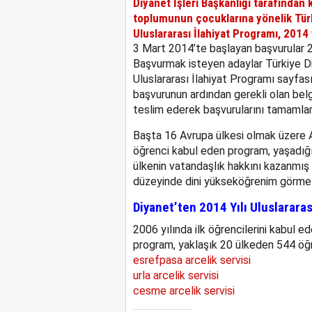
Diyanet İşleri Başkanlığı tarafından
toplumunun çocuklarına yönelik Türk
Uluslararası İlahiyat Programı, 2014 
3 Mart 2014’te başlayan başvurular 
Başvurmak isteyen adaylar Türkiye Di
Uluslararası İlahiyat Programı sayfası
başvurunun ardından gerekli olan belge
teslim ederek başvurularını tamamlam
Başta 16 Avrupa ülkesi olmak üzere A
öğrenci kabul eden program, yaşadığı
ülkenin vatandaşlık hakkını kazanmış ö
düzeyinde dini yükseköğrenim görmele
Diyanet’ten 2014 Yılı Uluslarara
2006 yılında ilk öğrencilerini kabul
program, yaklaşık 20 ülkeden 544 öğr
esrefpasa arcelik servisi
urla arcelik servisi
cesme arcelik servisi