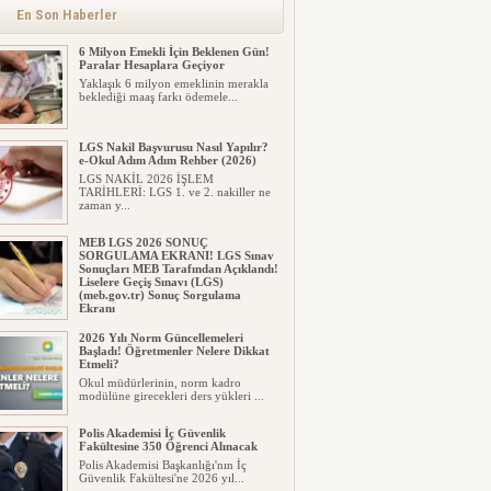
alınacak inşaat maliyet b...
En Son Haberler
6 Milyon Emekli İçin Beklenen Gün!
Paralar Hesaplara Geçiyor
Yaklaşık 6 milyon emeklinin merakla
beklediği maaş farkı ödemele...
LGS Nakil Başvurusu Nasıl Yapılır?
e-Okul Adım Adım Rehber (2026)
LGS NAKİL 2026 İŞLEM
TARİHLERİ: LGS 1. ve 2. nakiller ne
zaman y...
MEB LGS 2026 SONUÇ
SORGULAMA EKRANI! LGS Sınav
Sonuçları MEB Tarafından Açıklandı!
Liselere Geçiş Sınavı (LGS)
(meb.gov.tr) Sonuç Sorgulama
Ekranı
2026 LGS tercih sonuçları açıklandı...
2026 Yılı Norm Güncellemeleri
Milyonlarca öğrenci için ...
Başladı! Öğretmenler Nelere Dikkat
Etmeli?
Okul müdürlerinin, norm kadro
modülüne girecekleri ders yükleri ...
Polis Akademisi İç Güvenlik
Fakültesine 350 Öğrenci Alınacak
Polis Akademisi Başkanlığı'nın İç
Güvenlik Fakültesi'ne 2026 yıl...