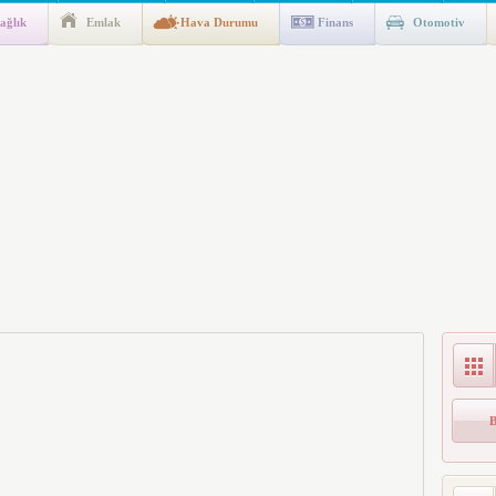
ağlık
Emlak
Hava Durumu
Finans
Otomotiv
gulaması Başladı: Unuttuğunuz Paralar Ortaya Çıkabilir, Mirasçıları
n Kıyafet/Formalarının Belirlenmesine Dair Usul ve Esaslar
k İndirim