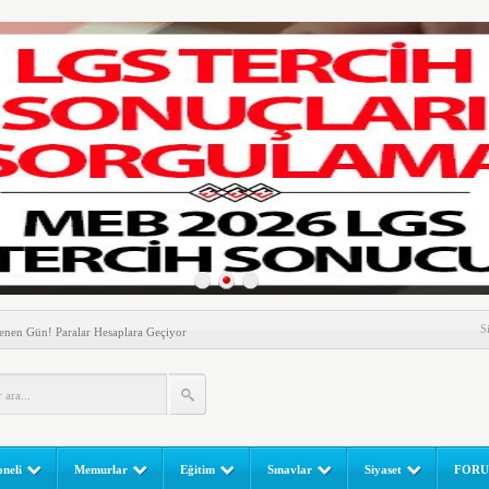
nem! Ev Sahipleri Dikkat
S
enen Gün! Paralar Hesaplara Geçiyor
l Yapılır? e-Okul Adım Adım Rehber (2026)
RGULAMA EKRANI! LGS Sınav Sonuçları MEB Tarafından
 Sınavı (LGS) (meb.gov.tr) Sonuç Sorgulama Ekranı
leri Başladı! Öğretmenler Nelere Dikkat Etmeli?
neli
Memurlar
Eğitim
Sınavlar
Siyaset
FOR
ik Fakültesine 350 Öğrenci Alınacak