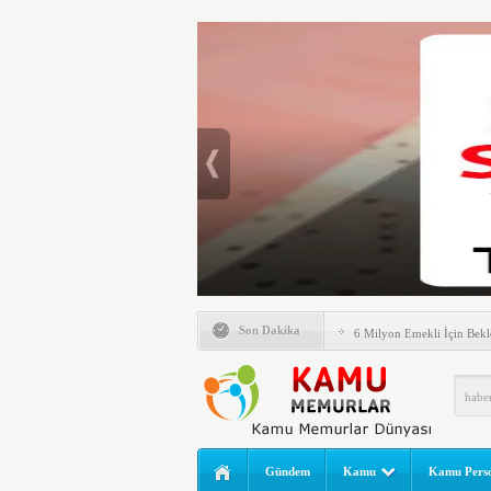
Emlak Vergisinde Yeni Dö
Son Dakika
6 Milyon Emekli İçin Bekl
LGS Nakil Başvurusu Nası
MEB LGS 2026 SONUÇ SO
Açıklandı! Liselere Geçiş
2026 Yılı Norm Güncelleme
Gündem
Kamu
Kamu Perso
Polis Akademisi İç Güvenl