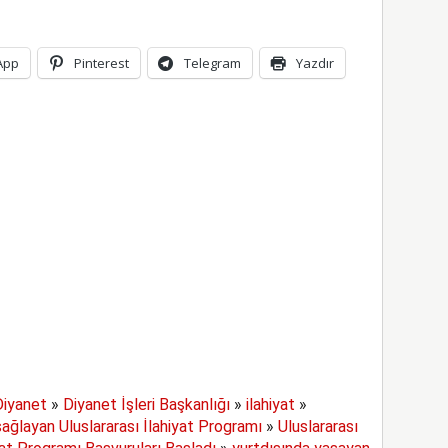
App
Pinterest
Telegram
Yazdır
Diyanet
»
Diyanet İşleri Başkanlığı
»
ilahiyat
»
sağlayan Uluslararası İlahiyat Programı
»
Uluslararası