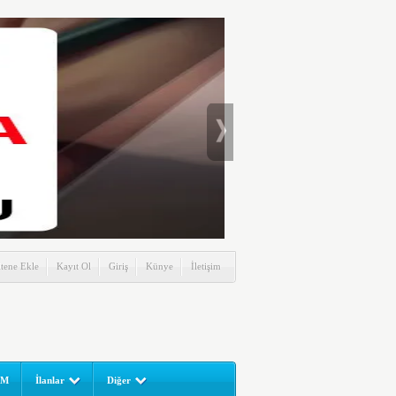
itene Ekle
Kayıt Ol
Giriş
Künye
İletişim
UM
İlanlar
Diğer