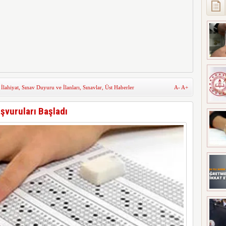
,
İlahiyat
,
Sınav Duyuru ve İlanları
,
Sınavlar
,
Üst Haberler
A-
A+
aşvuruları Başladı