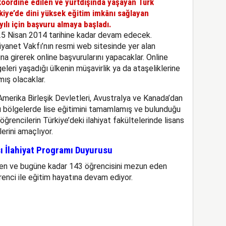
 koordine edilen ve yurtdışında yaşayan Türk
iye’de dini yüksek eğitim imkânı sağlayan
yılı için başvuru almaya başladı.
25 Nisan 2014 tarihine kadar devam edecek.
yanet Vakfı’nın resmi web sitesinde yer alan
na girerek online başvurularını yapacaklar. Online
leri yaşadığı ülkenin müşavirlik ya da ataşeliklerine
ış olacaklar.
merika Birleşik Devletleri, Avustralya ve Kanada’dan
 bölgelerde lise eğitimini tamamlamış ve bulunduğu
ğrencilerin Türkiye’deki ilahiyat fakültelerinde lisans
rini amaçlıyor.
sı İlahiyat Programı Duyurusu
 eden ve bugüne kadar 143 öğrencisini mezun eden
enci ile eğitim hayatına devam ediyor.