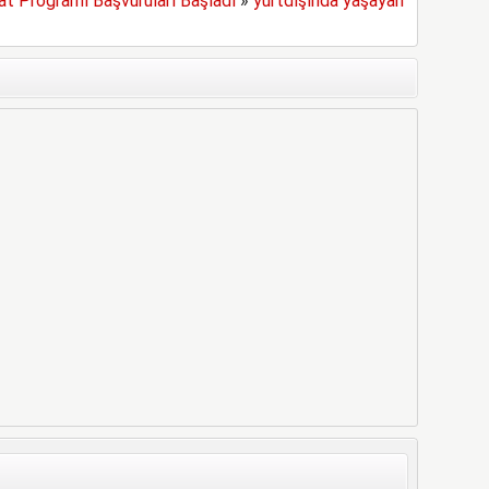
yat Programı Başvuruları Başladı
»
yurtdışında yaşayan