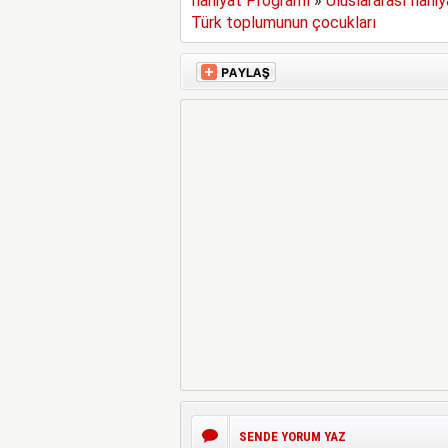
İlahiyat Programı
»
Uluslararası İlahi
Türk toplumunun çocukları
SENDE YORUM YAZ