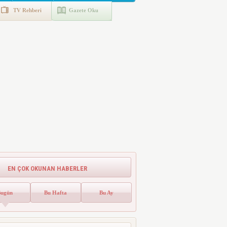
TV Rehberi
Gazete Oku
EN ÇOK OKUNAN HABERLER
Bugün
Bu Hafta
Bu Ay
Emlak Vergisinde Yeni Dönem! Ev
Sahipleri Dikkat
Emlak vergisinde gelecek yıl için esas