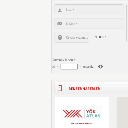
9+8 = ?
Güvenlik Kodu
*
iki
×
=
onsekiz
BENZER HABERLER