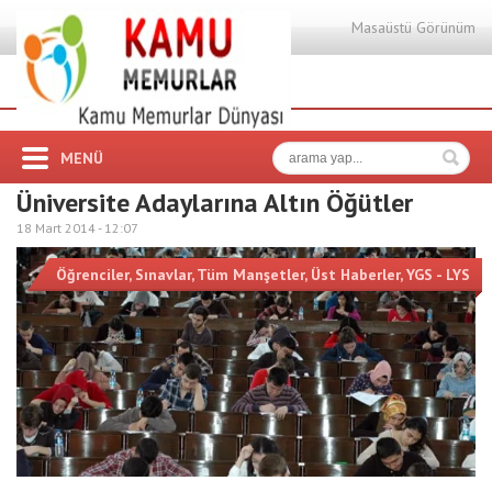
Masaüstü Görünüm
MENÜ
Üniversite Adaylarına Altın Öğütler
18 Mart 2014 -
12:07
Öğrenciler
,
Sınavlar
,
Tüm Manşetler
,
Üst Haberler
,
YGS - LYS