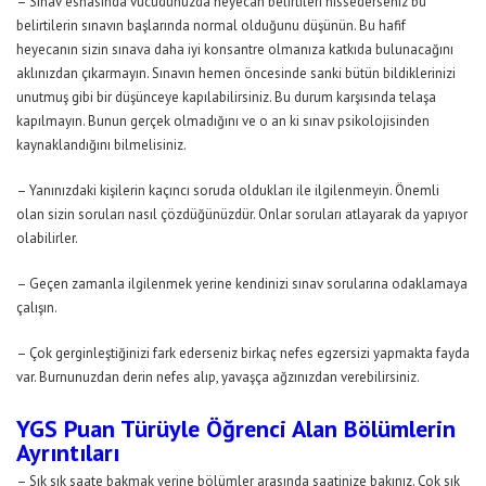
– Sınav esnasında vücudunuzda heyecan belirtileri hissederseniz bu
belirtilerin sınavın başlarında normal olduğunu düşünün. Bu hafif
heyecanın sizin sınava daha iyi konsantre olmanıza katkıda bulunacağını
aklınızdan çıkarmayın. Sınavın hemen öncesinde sanki bütün bildiklerinizi
unutmuş gibi bir düşünceye kapılabilirsiniz. Bu durum karşısında telaşa
kapılmayın. Bunun gerçek olmadığını ve o an ki sınav psikolojisinden
kaynaklandığını bilmelisiniz.
– Yanınızdaki kişilerin kaçıncı soruda oldukları ile ilgilenmeyin. Önemli
olan sizin soruları nasıl çözdüğünüzdür. Onlar soruları atlayarak da yapıyor
olabilirler.
– Geçen zamanla ilgilenmek yerine kendinizi sınav sorularına odaklamaya
çalışın.
– Çok gerginleştiğinizi fark ederseniz birkaç nefes egzersizi yapmakta fayda
var. Burnunuzdan derin nefes alıp, yavaşça ağzınızdan verebilirsiniz.
YGS Puan Türüyle Öğrenci Alan Bölümlerin
Ayrıntıları
– Sık sık saate bakmak yerine bölümler arasında saatinize bakınız. Çok sık