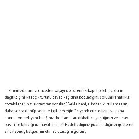
– Zihninizde sınavı önceden yaşayın. Gözlerinizi kapatıp, kitapçıkların
dağıtıldığını, kitapçık türünü cevap kağıdına kodladığını, sorularırahatlıkla
çözebileceğinizi, uğraştıran soruları “Bekle beni, elimden kurtulamazsın,
daha sonra dönüp seninle ilgileneceğim” diyerek ertelediğini ve daha
sonra dönerek yanıtladığınızı, kodlamaları dikkatlice yaptığınızı ve sınavı
başarı ile bitirdiğinizi hayal edin, et. Hedeflediğiniz puanı aldığınızı gösteren
sınav sonuç belgesinin elinize ulaştığını görün”.