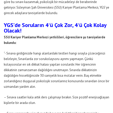
göre bu sınavı kazanmak, psikolojik bir mücadeleyi de beraberinde
getiriyor. Süleyman Şah Üniversitesi (SSU) Kariyer Planlama Merkezi, YGS’ye
girecek adaylara tavsiyelerde bulundu.
YGS’de Soruların 4′ü Çok Zor, 4′ü Çok Kolay
Olacak!
SSU Kariyer Planlama Merkezi yetkilileri, öğrencilere şu tavsiyelerde
bulundu:
“- Sınava girdiğinizde hangi alanlardaki testleri hangi sırayla çözeceğinizi
belirleyin, Sınavlarda zor sorukolaysoru ayrımı yapmayın. Çünkü
kolaysorular en sık dikkat hatası yapılan sorulardır. Her öğrencinin
dikkatinin zamanzaman dağıldığını unutmayın. Sınavda dikkatinizin
dağıldığını hissettiğinizde 30 saniyelik kısa molalar verin. Baş etmekte
zorlandığınız duygusal psikolojik sorunlarınız konusunda sınavdan önce bir
uzmandan yardım alın.
– Sınava saatler kala artık ders çalışmayı bırakın. Size pozitif enerjisağlayan
kişilerle bir arada olun.