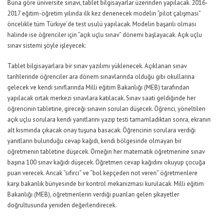
Buna göre üniversite sınavı, tablet bilgisayarlar üzerinden yapılacak. 2016-
2017 eğitim-öğretim yılında ilk kez denenecek modelin “pilot çalışması”
öncelikle tüm Türkiye’de test usulü yapılacak. Modelin başarılı olması
halinde ise öğrenciler için “açık uçlu sınav” dönemi başlayacak. Açık uçlu
sınav sistemi şöyle işleyecek:
Tablet bilgisayarlara bir sınav yazılımı yüklenecek. Açıklanan sınav
tarihlerinde öğrenciler ara dönem sınavlarında olduğu gibi okullarına
gelecek ve kendi sınıflarında Milli eğitim Bakanlığı (MEB) tarafından
yapılacak ortak merkezi sınavlara katılacak. Sınav saati geldiğinde her
öğrencinin tabletine, gireceği sınavın soruları düşecek. Öğrenci, yöneltilen
açık uçlu sorulara kendi yanıtlarını yazıp testi tamamladıktan sonra, ekranın
alt kısmında çıkacak onay tuşuna basacak. Öğrencinin sorulara verdiği
yanıtların bulunduğu cevap kağıdı, kendi bölgesinde olmayan bir
öğretmenin tabletine düşecek. Örneğin her matematik öğretmenine sınav
başına 100 sınav kağıdı düşecek. Öğretmen cevap kağıdını okuyup çocuğa
puan verecek. Ancak “sıfırcı” ve “bol kepçeden not veren” öğretmenlere
karşı bakanlık bünyesinde bir kontrol mekanizması kurulacak. Milli eğitim
Bakanlığı (MEB), öğretmenlerin verdiği puanları gelen şikayetler
doğrultusunda yeniden değerlendirecek.