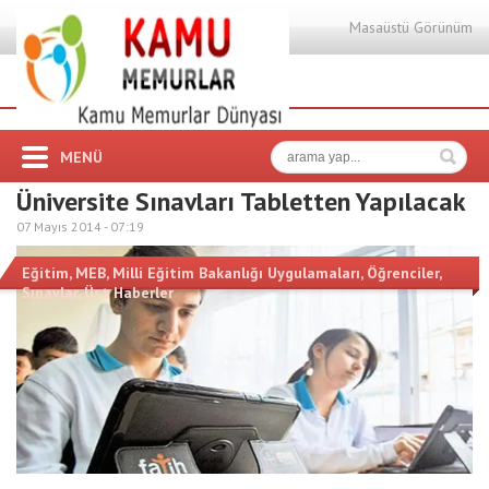
Masaüstü Görünüm
MENÜ
Üniversite Sınavları Tabletten Yapılacak
07 Mayıs 2014 -
07:19
Eğitim
,
MEB
,
Milli Eğitim Bakanlığı Uygulamaları
,
Öğrenciler
,
Sınavlar
,
Üst Haberler