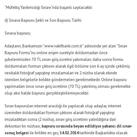
“Müfettiş Yardımcılığı Sınavı”nda başarılı sayılacaktır.
d) Sınava Başvuru Şekli ve Son Başvuru Tarihi
Sınava başvuru;
Adayların, Bankamızın “www.vakifbank.com.tr” adresinde yer alan “Sınav
Başvuru Formu”nu online erişim suretiyle doldurmadan önce
şubelerimizden 70 TL sınav giriş ücretini yatırmaları; daha sonra formu
doldurmaları; formun çıktısını alarak ilgili bölüme son 6 ay içinde çekilmiş
vesikalık fotoğraf yapıştırıp imzalamaları ve 2 nüsha olarak ekinde
istenilen belgelerle birlikte göndermeleri gerekmektedir. Online başvuru
yapılmadan önce sınav giriş ücretinin (70 TL) yatırılmış olması gerekmekte
olup aksi halde başvuru gerçekleştirilemeyecektir.
Sınav başvuruları internet aracılığı ile yapılacak olup adaylar, internet
üzerinden doldurdukları formun çıktısını alarak fotoğraf yapıştırıp
imzaladıktan sonra (2 nüsha), sınav giriş ücretinin yatırıldığına dair
dekontun bir nüshası,
başvuru sırasında beyan edildiyse yabancı dil sınav
sonuç belgesi
ile birlikte en geç
14.02.2014
tarihinde Başkanlıkta olacak