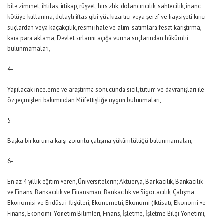
bile zimmet, ihtilas, irtikap, rüşvet, hırsızlık, dolandırıcılık, sahtecilik, inancı
kötüye kullanma, dolaylı iflas gibi yüz kızartıcı veya şeref ve haysiyeti kırıcı
suçlardan veya kaçakçılık, resmi ihale ve alım-satımlara fesat karıştırma,
kara para aklama, Devlet sırlarını açığa vurma suçlarından hükümlü
bulunmamaları,
4-
Yapılacak inceleme ve araştırma sonucunda sicil, tutum ve davranışları ile
özgeçmişleri bakımından Müfettişliğe uygun bulunmaları,
5-
Başka bir kuruma karşı zorunlu çalışma yükümlülüğü bulunmamaları,
6-
En az 4 yıllık eğitim veren, Üniversitelerin; Aktüerya, Bankacılık, Bankacılık
ve Finans, Bankacılık ve Finansman, Bankacılık ve Sigortacılık, Çalışma
Ekonomisi ve Endüstri İlişkileri, Ekonometri, Ekonomi (İktisat), Ekonomi ve
Finans, Ekonomi-Yönetim Bilimleri, Finans, İşletme, İşletme Bilgi Yönetimi,