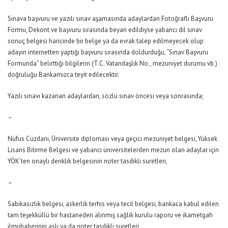
Sınava başvuru ve yazılı sınav aşamasında adaylardan Fotoğraflı Başvuru
Formu, Dekont ve başvuru sırasında beyan edildiyse yabancı dil sınav
sonuç belgesi haricinde bir belge ya da evrak talep edilmeyecek olup
adayın internetten yaptığı başvuru sırasında doldurduğu, “Sınav Başvuru
Formunda” belirttiği bilgilerin (T.C. Vatandaşlık No., mezuniyet durumu vb.)
doğruluğu Bankamızca teyit edilecektir.
Yazılı sınavı kazanan adaylardan, sözlü sınav öncesi veya sonrasında;
–
Nüfus Cüzdanı, Üniversite diploması veya geçici mezuniyet belgesi, Yüksek
Lisans Bitirme Belgesi ve yabancı üniversitelerden mezun olan adaylar için
YÖK’ten onaylı denklik belgesinin noter tasdikli suretleri,
–
Sabıkasızlık belgesi, askerlik terhis veya tecil belgesi, bankaca kabul edilen
tam teşekküllü bir hastaneden alınmış sağlık kurulu raporu ve ikametgah
ilmuhaberinin aslı ya da noter tasdikli suretleri,