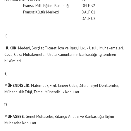
Fransız Milli Eğitim Bakanlığı –
DELF B2
Fransız Kültür Merkezi
DALF C1
DALF C2
d)
HUKUK:
Medeni, Borçlar, Ticaret, İcra ve İflas, Hukuk Usulü Muhakemeleri,
Ceza, Ceza Muhakemeleri Usulü Kanunlarının bankacılığı ilgilendiren
hükümleri.
e)
MÜHENDİSLİK:
Matematik, Fizik, Lineer Cebir, Diferansiyel Denklemler,
Mühendislik Etiği, Temel Mühendislik Konuları
f)
MUHASEBE:
Genel Muhasebe, Bilanço Analizi ve Bankacılığa İlişkin
Muhasebe Konuları.