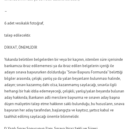
–
6 adet vesikalık fotoğraf,
talep edilecektir.
DİKKAT, ÖNEMLİDİR
Yukarıda belirtilen belgelerden bir veya bir kaçının, istenilen süre içerisinde
bankamıza ibraz edilememesi ya da ibraz edilen belgelerin içeriği ile
adayın sınava başvururken doldurduğu “Sınav Başvuru Formunda” belirttiği
bilgiler arasında, çelişki, yanlış ya da yalan beyanların bulunması halinde,
adayın; sınavı kazanmış dahi olsa, kazanmamış sayılacağı, sınavla ilgili
herhangi bir hak iddia edemeyeceği, çelişkili, yanlış/yalan beyanda bulunan
aday hakkında, Bankanın adli mercilere başvurma ve sınavın aday başına
düşen maliyetini talep etme hakkının saklı bulunduğu, bu hususların, sınava
başvuran her aday tarafından, başlangıçta ve kayıtsız, şartsız kabul ve
taahhüt edilmiş sayılacağı önemle bilinmelidir.
f) Yazılı Sınav Sonucunun İlanı, Sınava İtiraz Şekli ve Süresi