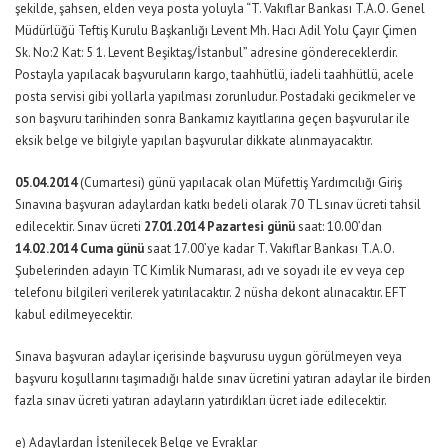
şekilde, şahsen, elden veya posta yoluyla “T. Vakıflar Bankası T.A.O. Genel
Müdürlüğü Teftiş Kurulu Başkanlığı Levent Mh. Hacı Adil Yolu Çayır Çimen
Sk. No:2 Kat: 5 1. Levent Beşiktaş/İstanbul” adresine göndereceklerdir.
Postayla yapılacak başvuruların kargo, taahhütlü, iadeli taahhütlü, acele
posta servisi gibi yollarla yapılması zorunludur. Postadaki gecikmeler ve
son başvuru tarihinden sonra Bankamız kayıtlarına geçen başvurular ile
eksik belge ve bilgiyle yapılan başvurular dikkate alınmayacaktır.
05.04.2014
(Cumartesi) günü yapılacak olan Müfettiş Yardımcılığı Giriş
Sınavına başvuran adaylardan katkı bedeli olarak 70 TL sınav ücreti tahsil
edilecektir. Sınav ücreti
27.01.2014 Pazartesi günü
saat: 10.00’dan
14.02.2014 Cuma günü
saat 17.00’ye kadar T. Vakıflar Bankası T.A.O.
Şubelerinden adayın TC Kimlik Numarası, adı ve soyadı ile ev veya cep
telefonu bilgileri verilerek yatırılacaktır. 2 nüsha dekont alınacaktır. EFT
kabul edilmeyecektir.
Sınava başvuran adaylar içerisinde başvurusu uygun görülmeyen veya
başvuru koşullarını taşımadığı halde sınav ücretini yatıran adaylar ile birden
fazla sınav ücreti yatıran adayların yatırdıkları ücret iade edilecektir.
e) Adaylardan İstenilecek Belge ve Evraklar