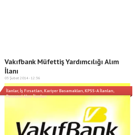
Vakıfbank Müfettiş Yardımcılığı Alım
İlanı
03 Şubat 2014 -
12:36
İlanlar
,
İş Fırsatları
,
Kariyer Basamakları
,
KPSS-A İlanları
,
Personel Alım İlanları