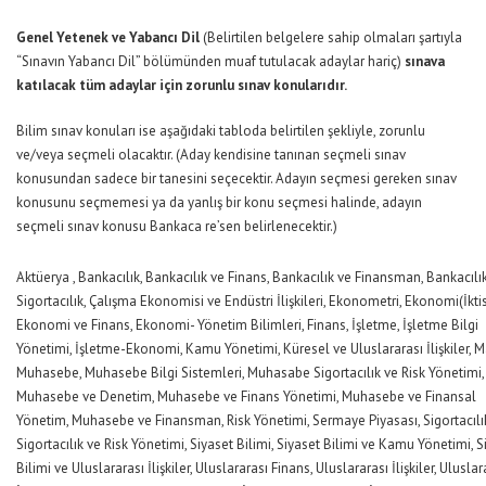
Genel Yetenek ve Yabancı Dil
(Belirtilen belgelere sahip olmaları şartıyla
“Sınavın Yabancı Dil” bölümünden muaf tutulacak adaylar hariç)
sınava
katılacak tüm adaylar için zorunlu sınav konularıdır.
Bilim sınav konuları ise aşağıdaki tabloda belirtilen şekliyle, zorunlu
ve/veya seçmeli olacaktır. (Aday kendisine tanınan seçmeli sınav
konusundan sadece bir tanesini seçecektir. Adayın seçmesi gereken sınav
konusunu seçmemesi ya da yanlış bir konu seçmesi halinde, adayın
seçmeli sınav konusu Bankaca re’sen belirlenecektir.)
Aktüerya , Bankacılık, Bankacılık ve Finans, Bankacılık ve Finansman, Bankacılı
Sigortacılık, Çalışma Ekonomisi ve Endüstri İlişkileri, Ekonometri, Ekonomi(İktis
Ekonomi ve Finans, Ekonomi- Yönetim Bilimleri, Finans, İşletme, İşletme Bilgi
Yönetimi, İşletme-Ekonomi, Kamu Yönetimi, Küresel ve Uluslararası İlişkiler, M
Muhasebe, Muhasebe Bilgi Sistemleri, Muhasabe Sigortacılık ve Risk Yönetimi,
Muhasebe ve Denetim, Muhasebe ve Finans Yönetimi, Muhasebe ve Finansal
Yönetim, Muhasebe ve Finansman, Risk Yönetimi, Sermaye Piyasası, Sigortacılı
Sigortacılık ve Risk Yönetimi, Siyaset Bilimi, Siyaset Bilimi ve Kamu Yönetimi, S
Bilimi ve Uluslararası İlişkiler, Uluslararası Finans, Uluslararası İlişkiler, Uluslar