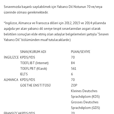
Sınavımızda başarılı sayılabilmek için Yabancı Dil Notunun 70 ve/veya
üzerinde olması gerekmektedir.
*İngilizce, Almanca ve Fransızca dilleri için 2012, 2013 ve 2014 yıllarında
aşağıda yer alan yabancı dil seviye tespit sınavlarından asgari olarak
belirtilen sonuçları elde etmiş olan adaylar belgelemeleri şartıyla “Sınavın
Yabancı Dil” bölümünden muaf tutulacaklardır.)
SINAV/KURUM ADI
PUAN/SEVİYE
İNGİLİZCE
KPDS/YDS
70
TOEFL IBT (İnternet)
84
TOEFL PBT (Klasik)
561
IELTS
6
ALMANCA
KPDS/YDS
70
GOETHE ENSTİTÜSÜ
ZOP
Kleines Deutsches
Sprachdiplom (KDS)
Grosses Deutsches
Sprachdiplom (GDS)
FRANSIZCA
KPDS/YDS
70