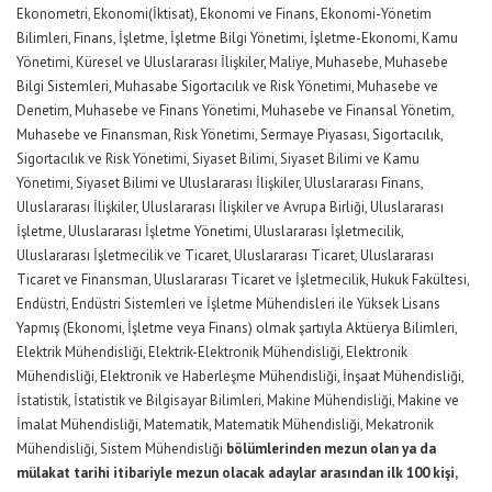
Ekonometri, Ekonomi(İktisat), Ekonomi ve Finans, Ekonomi-Yönetim
Bilimleri, Finans, İşletme, İşletme Bilgi Yönetimi, İşletme-Ekonomi, Kamu
Yönetimi, Küresel ve Uluslararası İlişkiler, Maliye, Muhasebe, Muhasebe
Bilgi Sistemleri, Muhasabe Sigortacılık ve Risk Yönetimi, Muhasebe ve
Denetim, Muhasebe ve Finans Yönetimi, Muhasebe ve Finansal Yönetim,
Muhasebe ve Finansman, Risk Yönetimi, Sermaye Piyasası, Sigortacılık,
Sigortacılık ve Risk Yönetimi, Siyaset Bilimi, Siyaset Bilimi ve Kamu
Yönetimi, Siyaset Bilimi ve Uluslararası İlişkiler, Uluslararası Finans,
Uluslararası İlişkiler, Uluslararası İlişkiler ve Avrupa Birliği, Uluslararası
İşletme, Uluslararası İşletme Yönetimi, Uluslararası İşletmecilik,
Uluslararası İşletmecilik ve Ticaret, Uluslararası Ticaret, Uluslararası
Ticaret ve Finansman, Uluslararası Ticaret ve İşletmecilik, Hukuk Fakültesi,
Endüstri, Endüstri Sistemleri ve İşletme Mühendisleri ile Yüksek Lisans
Yapmış (Ekonomi, İşletme veya Finans) olmak şartıyla Aktüerya Bilimleri,
Elektrik Mühendisliği, Elektrik-Elektronik Mühendisliği, Elektronik
Mühendisliği, Elektronik ve Haberleşme Mühendisliği, İnşaat Mühendisliği,
İstatistik, İstatistik ve Bilgisayar Bilimleri, Makine Mühendisliği, Makine ve
İmalat Mühendisliği, Matematik, Matematik Mühendisliği, Mekatronik
Mühendisliği, Sistem Mühendisliği
bölümlerinden mezun olan ya da
mülakat tarihi itibariyle mezun olacak adaylar arasından ilk 100 kişi,