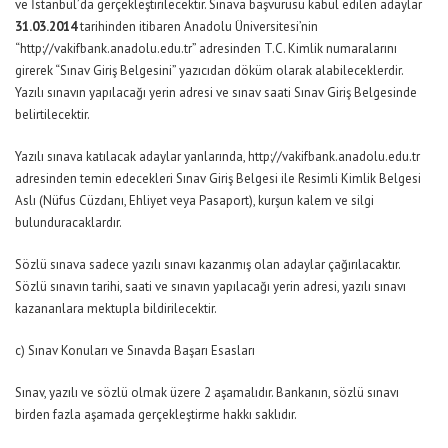
ve İstanbul’da gerçekleştirilecektir. Sınava başvurusu kabul edilen adaylar
31.03.2014
tarihinden itibaren Anadolu Üniversitesi’nin
“http://vakifbank.anadolu.edu.tr” adresinden T.C. Kimlik numaralarını
girerek “Sınav Giriş Belgesini” yazıcıdan döküm olarak alabileceklerdir.
Yazılı sınavın yapılacağı yerin adresi ve sınav saati Sınav Giriş Belgesinde
belirtilecektir.
Yazılı sınava katılacak adaylar yanlarında, http://vakifbank.anadolu.edu.tr
adresinden temin edecekleri Sınav Giriş Belgesi ile Resimli Kimlik Belgesi
Aslı (Nüfus Cüzdanı, Ehliyet veya Pasaport), kurşun kalem ve silgi
bulunduracaklardır.
Sözlü sınava sadece yazılı sınavı kazanmış olan adaylar çağırılacaktır.
Sözlü sınavın tarihi, saati ve sınavın yapılacağı yerin adresi, yazılı sınavı
kazananlara mektupla bildirilecektir.
c) Sınav Konuları ve Sınavda Başarı Esasları
Sınav, yazılı ve sözlü olmak üzere 2 aşamalıdır. Bankanın, sözlü sınavı
birden fazla aşamada gerçekleştirme hakkı saklıdır.