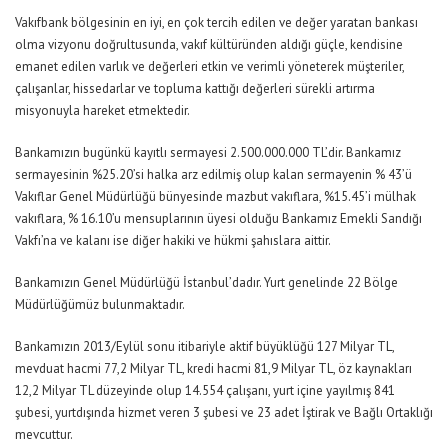
Vakıfbank bölgesinin en iyi, en çok tercih edilen ve değer yaratan bankası
olma vizyonu doğrultusunda, vakıf kültüründen aldığı güçle, kendisine
emanet edilen varlık ve değerleri etkin ve verimli yöneterek müşteriler,
çalışanlar, hissedarlar ve topluma kattığı değerleri sürekli artırma
misyonuyla hareket etmektedir.
Bankamızın bugünkü kayıtlı sermayesi 2.500.000.000 TL’dir. Bankamız
sermayesinin %25.20’si halka arz edilmiş olup kalan sermayenin % 43’ü
Vakıflar Genel Müdürlüğü bünyesinde mazbut vakıflara, %15.45’i mülhak
vakıflara, % 16.10’u mensuplarının üyesi olduğu Bankamız Emekli Sandığı
Vakfı’na ve kalanı ise diğer hakiki ve hükmi şahıslara aittir.
Bankamızın Genel Müdürlüğü İstanbul’dadır. Yurt genelinde 22 Bölge
Müdürlüğümüz bulunmaktadır.
Bankamızın 2013/Eylül sonu itibariyle aktif büyüklüğü 127 Milyar TL,
mevduat hacmi 77,2 Milyar TL, kredi hacmi 81,9 Milyar TL, öz kaynakları
12,2 Milyar TL düzeyinde olup 14.554 çalışanı, yurt içine yayılmış 841
şubesi, yurtdışında hizmet veren 3 şubesi ve 23 adet İştirak ve Bağlı Ortaklığı
mevcuttur.