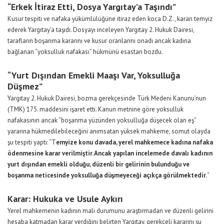
“Erkek İtiraz Etti, Dosya Yargıtay’a Taşındı”
Kusur tespiti ve nafaka yükümlülüğüne itiraz eden koca D.Z., kararı temyiz
ederek Yargıtay’a taşıdı. Dosyayı inceleyen Yargıtay 2. Hukuk Dairesi,
tarafların boşanma kararını ve kusur oranlarını onadı ancak kadına
bağlanan “yoksulluk nafakası” hükmünü esastan bozdu.
“Yurt Dışından Emekli Maaşı Var, Yoksulluğa
Düşmez”
Yargıtay 2. Hukuk Dairesi, bozma gerekçesinde Türk Medeni Kanunu’nun
(TMK) 175. maddesini işaret etti. Kanun metnine göre yoksulluk
nafakasının ancak “boşanma yüzünden yoksulluğa düşecek olan eş”
yararına hükmedilebileceğini anımsatan yüksek mahkeme, somut olayda
şu tespiti yaptı: “T
emyize konu davada, yerel mahkemece kadına nafaka
ödenmesine karar verilmiştir. Ancak yapılan incelemede davalı kadının
yurt dışından emekli olduğu, düzenli bir gelirinin bulunduğu ve
boşanma neticesinde yoksulluğa düşmeyeceği açıkça görülmektedir.
“
Karar: Hukuka ve Usule Aykırı
Yerel mahkemenin kadının mali durumunu araştırmadan ve düzenli gelirini
hesaba katmadan karar verdiğini belirten Yargıtay, gerekçeli kararını şu