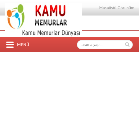
Masaüstü Görünüm
MENÜ