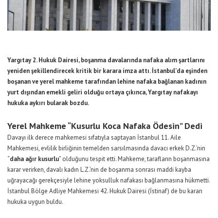
Yargıtay 2. Hukuk Dairesi, boşanma davalarında nafaka alım şartlarını
yeniden şekillendirecek kritik bir karara imza attı. İstanbul’da eşinden
boşanan ve yerel mahkeme tarafından lehine nafaka bağlanan kadının
yurt dışından emekli geliri olduğu ortaya çıkınca, Yargıtay nafakayı
hukuka aykırı bularak bozdu.
Yerel Mahkeme “Kusurlu Koca Nafaka Ödesin” Dedi
Davayı ilk derece mahkemesi sıfatıyla saptayan İstanbul 11. Aile
Mahkemesi, evlilik birliğinin temelden sarsılmasında davacı erkek D.Z.’nin
“
daha ağır kusurlu
” olduğunu tespit etti. Mahkeme, tarafların boşanmasına
karar verirken, davalı kadın L.Z.’nin de boşanma sonrası maddi kayba
uğrayacağı gerekçesiyle lehine yoksulluk nafakası bağlanmasına hükmetti.
İstanbul Bölge Adliye Mahkemesi 42. Hukuk Dairesi (İstinaf) de bu kararı
hukuka uygun buldu.