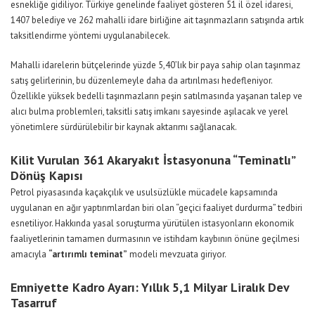
esnekliğe gidiliyor. Türkiye genelinde faaliyet gösteren 51 il özel idaresi,
1407 belediye ve 262 mahalli idare birliğine ait taşınmazların satışında artık
taksitlendirme yöntemi uygulanabilecek.
Mahalli idarelerin bütçelerinde yüzde 5,40’lık bir paya sahip olan taşınmaz
satış gelirlerinin, bu düzenlemeyle daha da artırılması hedefleniyor.
Özellikle yüksek bedelli taşınmazların peşin satılmasında yaşanan talep ve
alıcı bulma problemleri, taksitli satış imkanı sayesinde aşılacak ve yerel
yönetimlere sürdürülebilir bir kaynak aktarımı sağlanacak.
Kilit Vurulan 361 Akaryakıt İstasyonuna “Teminatlı”
Dönüş Kapısı
Petrol piyasasında kaçakçılık ve usulsüzlükle mücadele kapsamında
uygulanan en ağır yaptırımlardan biri olan “geçici faaliyet durdurma” tedbiri
esnetiliyor. Hakkında yasal soruşturma yürütülen istasyonların ekonomik
faaliyetlerinin tamamen durmasının ve istihdam kaybının önüne geçilmesi
amacıyla
“artırımlı teminat”
modeli mevzuata giriyor.
Emniyette Kadro Ayarı: Yıllık 5,1 Milyar Liralık Dev
Tasarruf