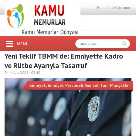
Masaüstü Görünüm
MENÜ
Yeni Teklif TBMM’de: Emniyette Kadro
ve Rütbe Ayarıyla Tasarruf
24 Mayıs 2026 -
09:45
Emniyet
,
Emniyet Personeli
,
Güncel
,
Tüm Manşetler