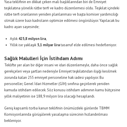
Yasa teklifinin en dikkat çeken mali başlıklarından biri de Emniyet
teşkilatına yönelik rütbe terfi ve kadro düzenlemesi oldu. Teşkilat içindeki
rütbe terfi oranlarının yeniden planlanması ve başta komiser yardımcılığı
olmak üzere bazı kadroların optimize edilmesi öngörülüyor. Yapılacak bu
kadro ayarı sayesinde;
Aylık
425,8 milyon lira
,
Yıllık ise yaklaşık
5,1 milyar lira
tasarruf elde edilmesi hedefleniyor.
Sağlık Malulleri İçin İstihdam Adımı
Teklifte yer alan bir diğer insani ve idari düzenlemeyle, daha önce sağlık
gerekçeleri veya şartları nedeniyle Emniyet teşkilatından ilişiği kesilmek
zorunda kalan 255 emniyet personeline hak iadesi yapılıyor. Bu
personeller, Genel İdari Hizmetler (GİH) sınıfına geçirilerek yeniden
kamuda istihdam edilecek. Söz konusu istihdam adımının kamu bütçesine
yıllık maliyetinin ise 188,9 milyon lira olacağı hesaplandı.
Geniş kapsamlı torba kanun teklifinin önümüzdeki günlerde TBMM
Komisyonlarında görüşülerek yasalaşma sürecinin hızlandırılması
bekleniyor.