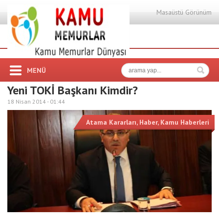
Masaüstü Görünüm
MENÜ
Yeni TOKİ Başkanı Kimdir?
18 Nisan 2014 -
01:44
Atama Kararları
,
Haber
,
Kamu Haberleri