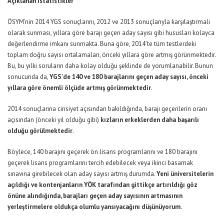
Açıklanan istatistikler
ÖSYM’nin 2014 YGS sonuçlarını, 2012 ve 2013 sonuçlarıyla karşılaştırmalı
olarak sunması, yıllara göre barajı geçen aday sayısı gibi hususları kolayca
değerlendirme imkanı sunmakta. Buna göre, 2014’te tüm testlerdeki
toplam doğru sayısı ortalamaları, önceki yıllara göre artmış görünmektedir.
Bu, bu yılki soruların daha kolay olduğu şeklinde de yorumlanabilir. Bunun
sonucunda da,
YGS’de 140 ve 180 barajlarını geçen aday sayısı, önceki
yıllara göre önemli ölçüde artmış görünmektedir
.
2014 sonuçlarına cinsiyet açısından bakıldığında, barajı geçenlerin oranı
açısından (önceki yıl olduğu gibi)
kızların erkeklerden daha başarılı
olduğu görülmektedir
.
Böylece, 140 barajını geçerek ön lisans programlarını ve 180 barajını
geçerek lisans programlarını tercih edebilecek veya ikinci basamak
sınavına girebilecek olan aday sayısı artmış durumda.
Yeni üniversitelerin
açıldığı ve kontenjanların
YÖK
tarafından gittikçe artırıldığı göz
önüne alındığında, barajları geçen aday sayısının artmasının
yerleştirmelere oldukça olumlu yansıyacağını düşünüyorum.