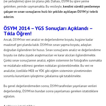
(ve yerleştirme) işlevi ön plana çıktı. Dahası, ÖSYM bu işlevi yerine
getirirken, yerinde saymamakta. Bu vesileyle,
kendini sürekli yenilemeye
çalışan ve sınav sonuçlarını hızlı bir şekilde açıklayan ÖSYM’yi tebrik
ederim
.
ÖSYM 2014 – YGS Sonuçları Açıklandı –
Tıkla Öğren!
Ancak, ÖSYM’nin veri analizi ve değerlendirme boyutu, bugüne kadar
maalesef geri planda kaldı. ÖSYM’nin sınav yapma boyutu, adayları
doğrudan ilgilendiren bir husus. Sınav sonuçlarını analiz ve değerlendirme
boyutu ise daha ziyade araştırmacıları ve karar alıcıları ilgilendirmekte.
Çünkü sınav sonuçlarının analizi, eğitim sisteminin bir fotoğrafını sunmakta
ve müdahale edilmesi gereken noktaları gösterebilmekte. Bu veri ve
analizler, özellikle MEB ve YÖK gibi eğitim sisteminin yönetiminden
sorumlu kurumların iyileştirme çabalarına ışık tutabilmekte.
Bu genel değerlendirmeden sonra, ÖSYM tarafından yayınlanan verileri
değerlendirip, ÖSYM’nin bundan sonra yayınlaması gereken istatistiklere
eğilelim.