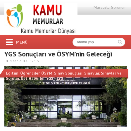
Masaüstü Görünüm
MENÜ
YGS Sonuçları ve ÖSYM’nin Geleceği
01 Nisan 2014 -
12:13
Eğitim
,
Öğrenciler
,
ÖSYM
,
Sınav Sonuçları
,
Sınavlar
,
Sınavlar ve
Sorular
,
Üst Haberler
,
YGS - LYS