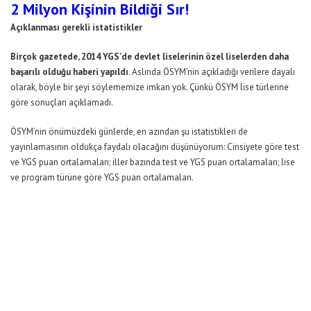
2 Milyon Kişinin Bildiği Sır!
Açıklanması gerekli istatistikler
Birçok gazetede, 2014 YGS’de devlet liselerinin özel liselerden daha
başarılı olduğu haberi yapıldı
. Aslında ÖSYM’nin açıkladığı verilere dayalı
olarak, böyle bir şeyi söylememize imkan yok. Çünkü ÖSYM lise türlerine
göre sonuçları açıklamadı.
ÖSYM’nin önümüzdeki günlerde, en azından şu istatistikleri de
yayınlamasının oldukça faydalı olacağını düşünüyorum: Cinsiyete göre test
ve YGS puan ortalamaları; iller bazında test ve YGS puan ortalamaları; lise
ve program türüne göre YGS puan ortalamaları.