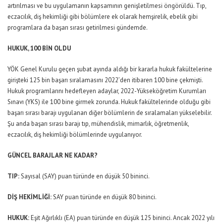
artırılması ve bu uygulamanın kapsamının genişletilmesi öngörüldü. Tıp,
eczacılık, diş hekimliği gibi bölümlere ek olarak hemşirelik, ebelik gibi
programlara da başarı sırası getirilmesi gündemde.
HUKUK, 100 BİN OLDU
YÖK Genel Kurulu geçen şubat ayında aldığı bir kararla hukuk fakültelerine
girişteki 125 bin başarı sıralamasını 2022’den itibaren 100 bine çekmişti.
Hukuk programlarını hedefleyen adaylar, 2022-Yükseköğretim Kurumları
Sınavı (YKS) ile 100 bine girmek zorunda. Hukuk fakültelerinde olduğu gibi
başarı sırası barajı uygulanan diğer bölümlerin de sıralamaları yükselebilir.
Şu anda başarı sırası barajı tıp, mühendislik, mimarlık, öğretmenlik,
eczacılık, diş hekimliği bölümlerinde uygulanıyor.
GÜNCEL BARAJLAR NE KADAR?
TIP:
Sayısal (SAY) puan türünde en düşük 50 bininci.
DİŞ HEKİMLİĞİ:
SAY puan türünde en düşük 80 bininci.
HUKUK:
Eşit Ağırlıklı (EA) puan türünde en düşük 125 bininci. Ancak 2022 yılı