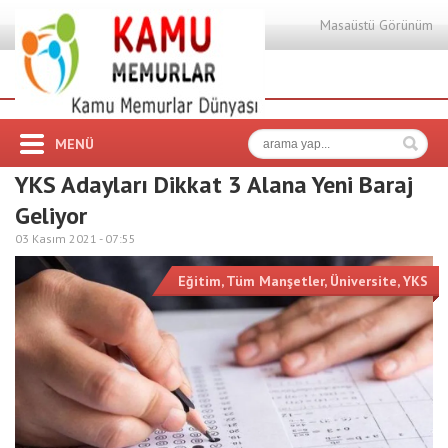
Masaüstü Görünüm
MENÜ
YKS Adayları Dikkat 3 Alana Yeni Baraj
Geliyor
03 Kasım 2021 -
07:55
Eğitim
,
Tüm Manşetler
,
Üniversite
,
YKS