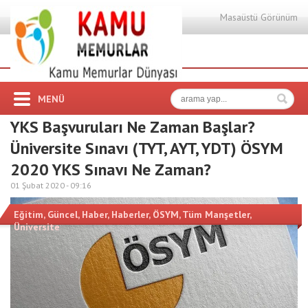
Masaüstü Görünüm
MENÜ
YKS Başvuruları Ne Zaman Başlar?
Üniversite Sınavı (TYT, AYT, YDT) ÖSYM
2020 YKS Sınavı Ne Zaman?
01 Şubat 2020 -
09:16
Eğitim
,
Güncel
,
Haber
,
Haberler
,
ÖSYM
,
Tüm Manşetler
,
Üniversite