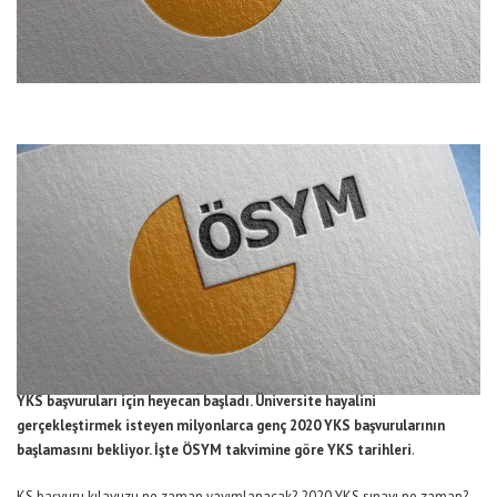
YKS başvuruları için heyecan başladı. Üniversite hayalini
gerçekleştirmek isteyen milyonlarca genç 2020 YKS başvurularının
başlamasını bekliyor. İşte ÖSYM takvimine göre YKS tarihleri
.
KS başvuru kılavuzu ne zaman yayımlanacak? 2020 YKS sınavı ne zaman?