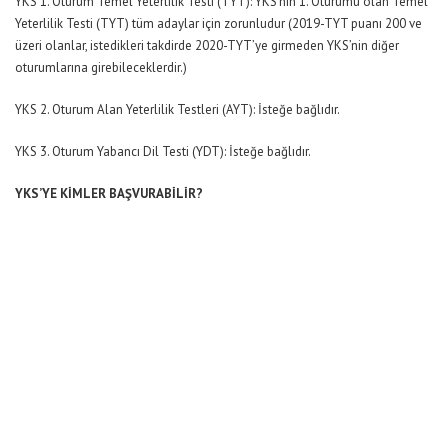
YKS 1. Oturum Temel Yeterlilik Testi (TYT): YKS’nin 1. Oturumu olan Temel
Yeterlilik Testi (TYT) tüm adaylar için zorunludur (2019-TYT puanı 200 ve
üzeri olanlar, istedikleri takdirde 2020-TYT’ye girmeden YKS’nin diğer
oturumlarına girebileceklerdir.)
YKS 2. Oturum Alan Yeterlilik Testleri (AYT): İsteğe bağlıdır.
YKS 3. Oturum Yabancı Dil Testi (YDT): İsteğe bağlıdır.
YKS’YE KİMLER BAŞVURABİLİR?