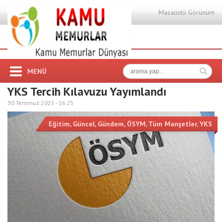
Masaüstü Görünüm
MENÜ
YKS Tercih Kılavuzu Yayımlandı
30 Temmuz 2025 -
16:25
Eğitim
,
Güncel
,
Gündem
,
ÖSYM
,
Tüm Manşetler
,
YKS