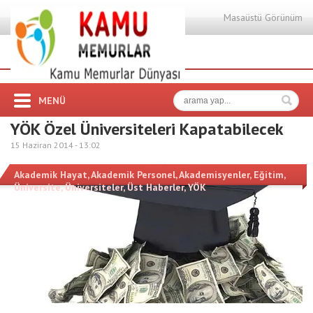
Masaüstü Görünüm
MENÜ
YÖK Özel Üniversiteleri Kapatabilecek
15 Haziran 2014 -
13:02
Akademik Hayat
,
Akademik Personel
,
Akademisyenler
,
Eğitim
,
Üniversite
,
Üniversiteler
,
Üst Haberler
,
YÖK