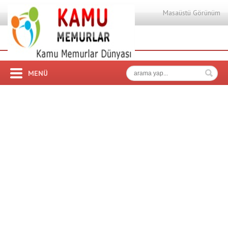
Masaüstü Görünüm
MENÜ