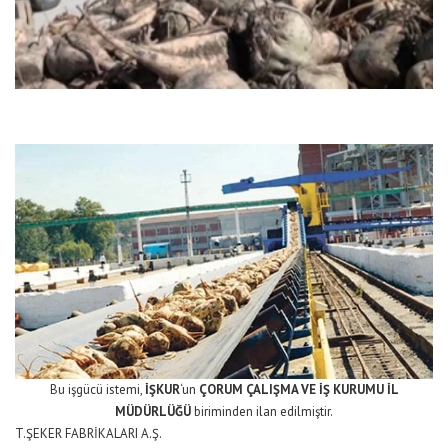
Bu işgücü istemi,
İŞKUR
‘un
ÇORUM ÇALIŞMA VE İŞ KURUMU İL
MÜDÜRLÜĞÜ
biriminden ilan edilmiştir.
T.ŞEKER FABRİKALARI A.Ş.