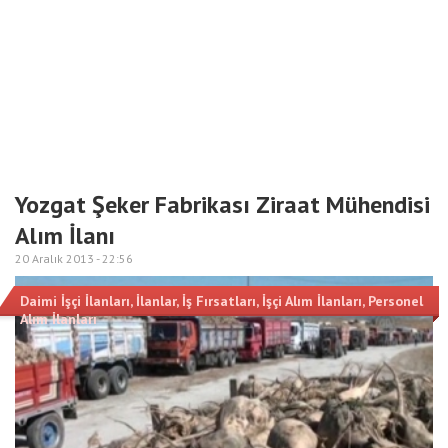
Yozgat Şeker Fabrikası Ziraat Mühendisi
Alım İlanı
20 Aralık 2013 -
22:56
Daimi İşçi İlanları
,
İlanlar
,
İş Fırsatları
,
İşçi Alım İlanları
,
Personel
Alım İlanları