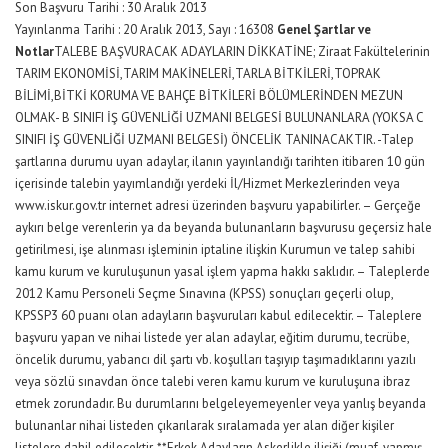
Son Başvuru Tarihi : 30 Aralık 2013
Yayınlanma Tarihi : 20 Aralık 2013, Sayı : 16308
Genel Şartlar ve
Notlar
TALEBE BAŞVURACAK ADAYLARIN DİKKATİNE; Ziraat Fakültelerinin
TARIM EKONOMİSİ,TARIM MAKİNELERİ,TARLA BİTKİLERİ,TOPRAK
BİLİMİ,BİTKİ KORUMA VE BAHÇE BİTKİLERİ BÖLÜMLERİNDEN MEZUN
OLMAK- B SINIFI İŞ GÜVENLİĞİ UZMANI BELGESİ BULUNANLARA (YOKSA C
SINIFI İŞ GÜVENLİĞİ UZMANI BELGESİ) ÖNCELİK TANINACAKTIR. -Talep
şartlarına durumu uyan adaylar, ilanın yayınlandığı tarihten itibaren 10 gün
içerisinde talebin yayımlandığı yerdeki İl/Hizmet Merkezlerinden veya
www.iskur.gov.tr internet adresi üzerinden başvuru yapabilirler. – Gerçeğe
aykırı belge verenlerin ya da beyanda bulunanların başvurusu geçersiz hale
getirilmesi, işe alınması işleminin iptaline ilişkin Kurumun ve talep sahibi
kamu kurum ve kuruluşunun yasal işlem yapma hakkı saklıdır. – Taleplerde
2012 Kamu Personeli Seçme Sınavına (KPSS) sonuçları geçerli olup,
KPSSP3 60 puanı olan adayların başvuruları kabul edilecektir. – Taleplere
başvuru yapan ve nihai listede yer alan adaylar, eğitim durumu, tecrübe,
öncelik durumu, yabancı dil şartı vb. koşulları taşıyıp taşımadıklarını yazılı
veya sözlü sınavdan önce talebi veren kamu kurum ve kuruluşuna ibraz
etmek zorundadır. Bu durumlarını belgeleyemeyenler veya yanlış beyanda
bulunanlar nihai listeden çıkarılarak sıralamada yer alan diğer kişiler
listelere dahil edilecektir. **Erkek Adayların Askerlikle ilişiği (muaf, yapmış