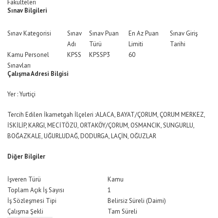
Fakülteleri
Sınav Bilgileri
Sınav Kategorisi
Sınav
Sınav Puan
En Az Puan
Sınav Giriş
Adı
Türü
Limiti
Tarihi
Kamu Personel
KPSS
KPSSP3
60
Sınavları
Çalışma Adresi Bilgisi
Yer : Yurtiçi
Tercih Edilen İkametgah İlçeleri :ALACA, BAYAT/ÇORUM, ÇORUM MERKEZ,
İSKİLİP, KARGI, MECİTÖZÜ, ORTAKÖY/ÇORUM, OSMANCIK, SUNGURLU,
BOĞAZKALE, UĞURLUDAĞ, DODURGA, LAÇİN, OĞUZLAR
Diğer Bilgiler
İşveren Türü
Kamu
Toplam Açık İş Sayısı
1
İş Sözleşmesi Tipi
Belirsiz Süreli (Daimi)
Çalışma Şekli
Tam Süreli