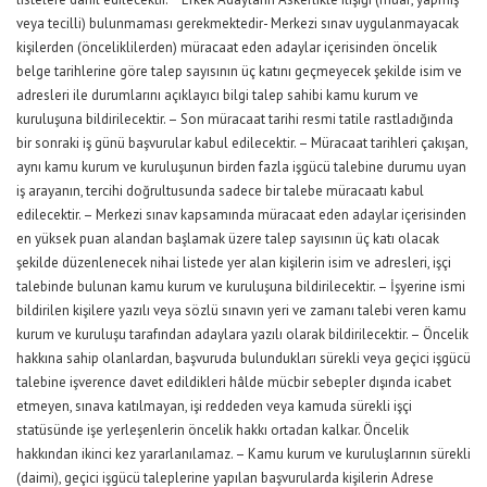
veya tecilli) bulunmaması gerekmektedir- Merkezi sınav uygulanmayacak
kişilerden (önceliklilerden) müracaat eden adaylar içerisinden öncelik
belge tarihlerine göre talep sayısının üç katını geçmeyecek şekilde isim ve
adresleri ile durumlarını açıklayıcı bilgi talep sahibi kamu kurum ve
kuruluşuna bildirilecektir. – Son müracaat tarihi resmi tatile rastladığında
bir sonraki iş günü başvurular kabul edilecektir. – Müracaat tarihleri çakışan,
aynı kamu kurum ve kuruluşunun birden fazla işgücü talebine durumu uyan
iş arayanın, tercihi doğrultusunda sadece bir talebe müracaatı kabul
edilecektir. – Merkezi sınav kapsamında müracaat eden adaylar içerisinden
en yüksek puan alandan başlamak üzere talep sayısının üç katı olacak
şekilde düzenlenecek nihai listede yer alan kişilerin isim ve adresleri, işçi
talebinde bulunan kamu kurum ve kuruluşuna bildirilecektir. – İşyerine ismi
bildirilen kişilere yazılı veya sözlü sınavın yeri ve zamanı talebi veren kamu
kurum ve kuruluşu tarafından adaylara yazılı olarak bildirilecektir. – Öncelik
hakkına sahip olanlardan, başvuruda bulundukları sürekli veya geçici işgücü
talebine işverence davet edildikleri hâlde mücbir sebepler dışında icabet
etmeyen, sınava katılmayan, işi reddeden veya kamuda sürekli işçi
statüsünde işe yerleşenlerin öncelik hakkı ortadan kalkar. Öncelik
hakkından ikinci kez yararlanılamaz. – Kamu kurum ve kuruluşlarının sürekli
(daimi), geçici işgücü taleplerine yapılan başvurularda kişilerin Adrese