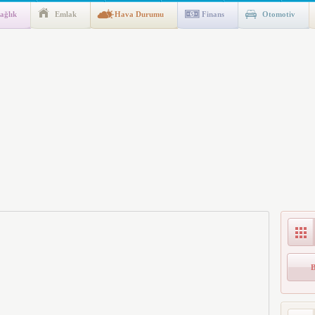
ağlık
Emlak
Hava Durumu
Finans
Otomotiv
gulaması Başladı: Unuttuğunuz Paralar Ortaya Çıkabilir, Mirasçıları
n Kıyafet/Formalarının Belirlenmesine Dair Usul ve Esaslar
k İndirim