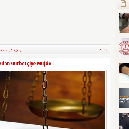
şetler
,
Yargıtay
A-
A+
rılan Gurbetçiye Müjde!