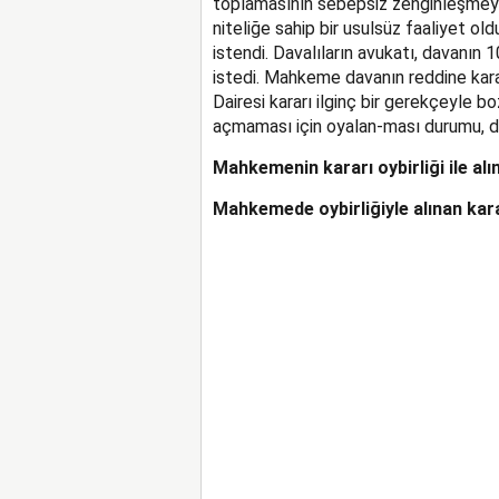
toplamasının sebepsiz zenginleşmeye 
niteliğe sahip bir usulsüz faaliyet ol
istendi. Davalıların avukatı, davanın 
istedi. Mahkeme davanın reddine karar
Dairesi kararı ilginç bir gerekçeyle b
açmaması için oyalan-ması durumu, dür
Mahkemenin kararı oybirliği ile alı
Mahkemede oybirliğiyle alınan kara