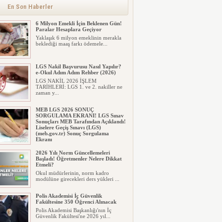
alınacak inşaat maliyet b...
En Son Haberler
6 Milyon Emekli İçin Beklenen Gün!
Paralar Hesaplara Geçiyor
Yaklaşık 6 milyon emeklinin merakla
beklediği maaş farkı ödemele...
LGS Nakil Başvurusu Nasıl Yapılır?
e-Okul Adım Adım Rehber (2026)
LGS NAKİL 2026 İŞLEM
TARİHLERİ: LGS 1. ve 2. nakiller ne
zaman y...
MEB LGS 2026 SONUÇ
SORGULAMA EKRANI! LGS Sınav
Sonuçları MEB Tarafından Açıklandı!
Liselere Geçiş Sınavı (LGS)
(meb.gov.tr) Sonuç Sorgulama
Ekranı
2026 LGS tercih sonuçları açıklandı...
2026 Yılı Norm Güncellemeleri
Milyonlarca öğrenci için ...
Başladı! Öğretmenler Nelere Dikkat
Etmeli?
Okul müdürlerinin, norm kadro
modülüne girecekleri ders yükleri ...
Polis Akademisi İç Güvenlik
Fakültesine 350 Öğrenci Alınacak
Polis Akademisi Başkanlığı'nın İç
Güvenlik Fakültesi'ne 2026 yıl...