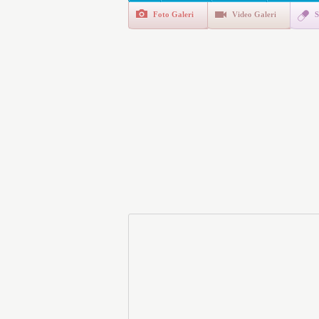
Foto Galeri
Video Galeri
S
E-Devlet Unutulan Para Sor
da İlgilendiriyor
İşte Okullarda Öğrencileri
Motorine Gece Yarısı Büyü
LPG’ye Dev Zam Geliyor!