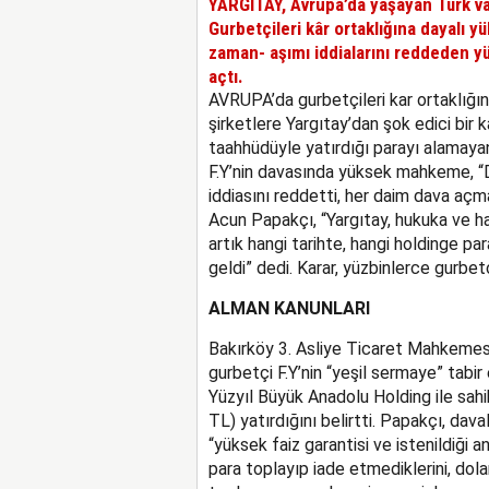
YARGITAY, Avrupa’da yaşayan Türk vat
Gurbetçileri kâr ortaklığına dayalı y
zaman- aşımı iddialarını reddeden 
açtı.
AVRUPA’da gurbetçileri kar ortaklığın
şirketlere Yargıtay’dan şok edici bir k
taahhüdüyle yatırdığı parayı alamaya
F.Y’nin davasında yüksek mahkeme, “
iddiasını reddetti, her daim dava açm
Acun Papakçı, “Yargıtay, hukuka ve hak
artık hangi tarihte, hangi holdinge par
geldi” dedi. Karar, yüzbinlerce gurbetç
ALMAN KANUNLARI
Bakırköy 3. Asliye Ticaret Mahkemesi
gurbetçi F.Y’nin “yeşil sermaye” tabir 
Yüzyıl Büyük Anadolu Holding ile sah
TL) yatırdığını belirtti. Papakçı, da
“yüksek faiz garantisi ve istenildiği 
para toplayıp iade etmediklerini, dolan