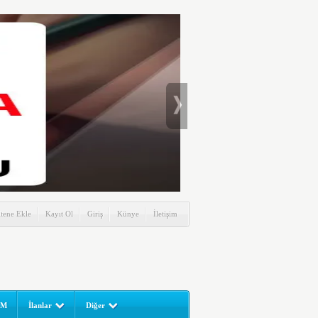
itene Ekle
Kayıt Ol
Giriş
Künye
İletişim
UM
İlanlar
Diğer