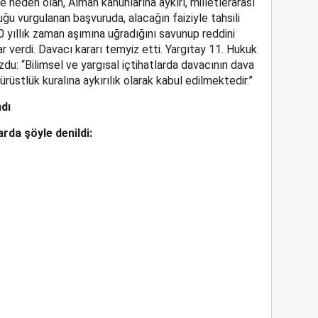
neden olan, Alman kanunlarına aykırı, milletlerarası
duğu vurgulanan başvuruda, alacağın faiziyle tahsili
10 yıllık zaman aşımına uğradığını savunup reddini
 verdi. Davacı kararı temyiz etti. Yargıtay 11. Hukuk
ozdu: “Bilimsel ve yargısal içtihatlarda davacının dava
üstlük kuralına aykırılık olarak kabul edilmektedir.”
ndı
rda şöyle denildi: