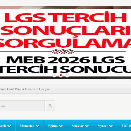
nem! Ev Sahipleri Dikkat
S
enen Gün! Paralar Hesaplara Geçiyor
l Yapılır? e-Okul Adım Adım Rehber (2026)
RGULAMA EKRANI! LGS Sınav Sonuçları MEB Tarafından
 Sınavı (LGS) (meb.gov.tr) Sonuç Sorgulama Ekranı
leri Başladı! Öğretmenler Nelere Dikkat Etmeli?
neli
Memurlar
Eğitim
Sınavlar
Siyaset
FOR
ik Fakültesine 350 Öğrenci Alınacak