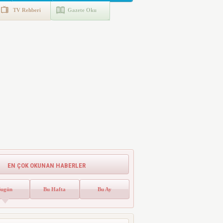
TV Rehberi
Gazete Oku
EN ÇOK OKUNAN HABERLER
Bugün
Bu Hafta
Bu Ay
Emlak Vergisinde Yeni Dönem! Ev
Sahipleri Dikkat
Emlak vergisinde gelecek yıl için esas