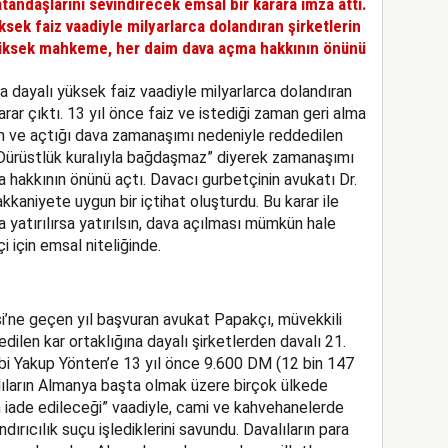
andaşlarını sevindirecek emsal bir karara imza attı.
üksek faiz vaadiyle milyarlarca dolandıran şirketlerin
yüksek mahkeme, her daim dava açma hakkının önünü
a dayalı yüksek faiz vaadiyle milyarlarca dolandıran
arar çıktı. 13 yıl önce faiz ve istediği zaman geri alma
n ve açtığı dava zamanaşımı nedeniyle reddedilen
Dürüstlük kuralıyla bağdaşmaz” diyerek zamanaşımı
a hakkının önünü açtı. Davacı gurbetçinin avukatı Dr.
kaniyete uygun bir içtihat oluşturdu. Bu karar ile
a yatırılırsa yatırılsın, dava açılması mümkün hale
i için emsal niteliğinde.
’ne geçen yıl başvuran avukat Papakçı, müvekkili
edilen kar ortaklığına dayalı şirketlerden davalı 21.
ibi Yakup Yönten’e 13 yıl önce 9.600 DM (12 bin 147
valıların Almanya başta olmak üzere birçok ülkede
an iade edileceği” vaadiyle, cami ve kahvehanelerde
dırıcılık suçu işlediklerini savundu. Davalıların para