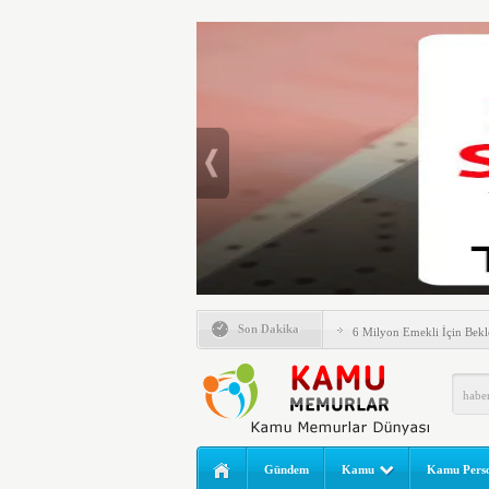
Emlak Vergisinde Yeni Dö
Son Dakika
6 Milyon Emekli İçin Bekl
LGS Nakil Başvurusu Nası
MEB LGS 2026 SONUÇ SO
Açıklandı! Liselere Geçiş
2026 Yılı Norm Güncelleme
Gündem
Kamu
Kamu Perso
Polis Akademisi İç Güvenl