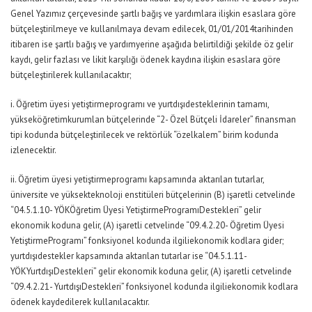
Genel Yazımız çerçevesinde şartlı bağış ve yardımlara ilişkin esaslara göre
bütçeleştirilmeye ve kullanılmaya devam edilecek, 01/01/2014tarihinden
itibaren ise şartlı bağış ve yardımyerine aşağıda belirtildiği şekilde öz gelir
kaydı, gelir fazlası ve likit karşılığı ödenek kaydına ilişkin esaslara göre
bütçeleştirilerek kullanılacaktır;
i. Öğretim üyesi yetiştirmeprogramı ve yurtdışıdesteklerinin tamamı,
yükseköğretimkurumlan bütçelerinde “2- Özel Bütçeli İdareler” finansman
tipi kodunda bütçeleştirilecek ve rektörlük “özelkalem” birim kodunda
izlenecektir.
ii. Öğretim üyesi yetiştirmeprogramı kapsamında aktarılan tutarlar,
üniversite ve yüksekteknoloji enstitüleri bütçelerinin (B) işaretli cetvelinde
“04.5.1.10- YÖKÖğretim Üyesi YetiştirmeProgramıDestekleri” gelir
ekonomik koduna gelir, (A) işaretli cetvelinde “09.4.2.20- Öğretim Üyesi
YetiştirmeProgramı” fonksiyonel kodunda ilgiliekonomik kodlara gider;
yurtdışıdestekler kapsamında aktarılan tutarlar ise “04.5.1.11-
YÖKYurtdışıDestekleri” gelir ekonomik koduna gelir, (A) işaretli cetvelinde
“09.4.2.21- YurtdışıDestekleri” fonksiyonel kodunda ilgiliekonomik kodlara
ödenek kaydedilerek kullanılacaktır.