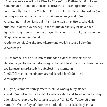
Ayrıca, 20/12/2013tarihli ve 6512 sayılı 2014 Yılı MerkeziYönetim Bütçe
Kanununun 7 nci maddesinin birinci fıkrasında, YükseköğretimKurulu
bütçesinin Öğretim Üyesi YetiştirmeProgramı tertibinde yeralan ödeneğin,
bu Program kapsamında lisansüstüeğitim veren yükseköğretim
kuramlarına, mal ve hizmet alımlarmda kullanılmak üzere, tahakkuk
ettirilmek suretiyle ödeneceği, ödenen bu tutar karşılığını bir yandan
ilgiliyükseköğretimkurumunun (B) işaretli cetveline öz gelir, diğer yandan
(A) işaretli cetveline ödenek
kaydetmeyeilgiliyükseköğretimkurumununyetkili olduğu hükmüne
yerverilmiştir.
Bu kapsamda, anılan hükümlere istinaden aktarılan kaynakların ve
idarelerce yapılanharcamalarınsağlıklı bir şekildetakip edilmesibakımından
söz konusukaynaklarlailgili bütçeleştirme işlemlerinin
01/01/2014tarihinden itibaren aşağıdaki şekilde yürütülmesi
kararlaştırılmıştır.
1. Ölçme, Seçme ve YerleştirmeMerkezi Başkanlığı bütçesinden
YükseköğretimKurulu Başkanlığı hesabına aktarılacak tutarlar, likit karşılığı
ödenek kaydı suretiyle bütçeleştirilecek ve “05.8.2.03- Yükseköğretim
Kurulu’na Verilen Paylar” ekonomik kodundan tahakkuka bağlanmak