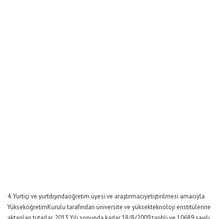
4. Yurtiçi ve yurtdışındaöğretim üyesi ve araştırmacıyetiştirilmesi amacıyla
YükseköğretimKurulu tarafından üniversite ve yüksekteknoloji enstitülerine
aktarılan tutarlar, 2013 Yılı sonunda kadar 18/8/2009 tarihli ve 10689 sayılı