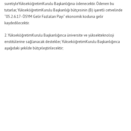
suretiyleYükseköğretimKurulu Başkanlığına ödenecektir. Ödenen bu
tutarlar, YükseköğretimKurulu Başkanlığı bütçesinin (B) işaretli cetvelinde
“05.2.6.17- ÖSYM Gelir Fazlaları Payı” ekonomik koduna gelir
kaydedilecektir.
2. YükseköğretimKurulu Başkanlığınca üniversite ve yüksekteknoloji
enstitülerine sağlanacak destekler, YükseköğretimKurulu Başkanlığınca
aşağıdaki şekilde bütçeleştirilecektir;