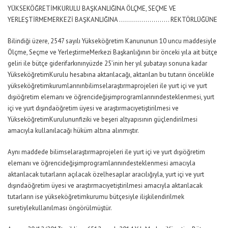
YÜKSEKÖĞRETİMKURULU BAŞKANLIĞINA ÖLÇME, SEÇME VE
YERLEŞTİRMEMERKEZİ BAŞKANLIĞINA ……………………. REKTÖRLÜĞÜNE
Bilindiği üzere, 2547 sayılı Yükseköğretim Kanununun 10 uncu maddesiyle
Ölçme, Seçme ve YerleştirmeMerkezi Başkanlığının bir önceki yıla ait bütçe
geliri ile bütçe giderifarkınınyüzde 25’inin her yıl şubatayı sonuna kadar
YükseköğretimKurulu hesabına aktarılacağı, aktarılan bu tutarın öncelikle
yükseköğretimkurumlarınınbilimselaraştırmaprojeleri ile yurt içi ve yurt
dışıöğretim elemanı ve öğrencideğişimprogramlarınındesteklenmesi, yurt
içi ve yurt dışındaöğretim üyesi ve araştırmacıyetiştirilmesi ve
YükseköğretimKurulununfiziki ve beşeri altyapısının güçlendirilmesi
amacıyla kullanılacağı hüküm altına alınmıştır.
Aynı maddede bilimselaraştırmaprojeleri ile yurt içi ve yurt dışıöğretim
elemanı ve öğrencideğişimprogramlarınındesteklenmesi amacıyla
aktarılacak tutarların açılacak özelhesaplar aracılığıyla, yurt içi ve yurt
dışındaöğretim üyesi ve araştırmacıyetiştirilmesi amacıyla aktarılacak
tutarların ise yükseköğretimkurumu bütçesiyle ilişkilendirilmek
suretiylekullanılması öngörülmüştür.