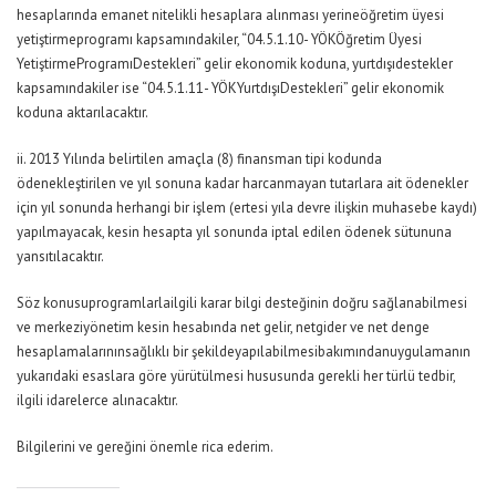
hesaplarında emanet nitelikli hesaplara alınması yerineöğretim üyesi
yetiştirmeprogramı kapsamındakiler, “04.5.1.10- YÖKÖğretim Üyesi
YetiştirmeProgramıDestekleri” gelir ekonomik koduna, yurtdışıdestekler
kapsamındakiler ise “04.5.1.11- YÖKYurtdışıDestekleri” gelir ekonomik
koduna aktarılacaktır.
ii. 2013 Yılında belirtilen amaçla (8) finansman tipi kodunda
ödenekleştirilen ve yıl sonuna kadar harcanmayan tutarlara ait ödenekler
için yıl sonunda herhangi bir işlem (ertesi yıla devre ilişkin muhasebe kaydı)
yapılmayacak, kesin hesapta yıl sonunda iptal edilen ödenek sütununa
yansıtılacaktır.
Söz konusuprogramlarlailgili karar bilgi desteğinin doğru sağlanabilmesi
ve merkeziyönetim kesin hesabında net gelir, netgider ve net denge
hesaplamalarınınsağlıklı bir şekildeyapılabilmesibakımındanuygulamanın
yukarıdaki esaslara göre yürütülmesi hususunda gerekli her türlü tedbir,
ilgili idarelerce alınacaktır.
Bilgilerini ve gereğini önemle rica ederim.