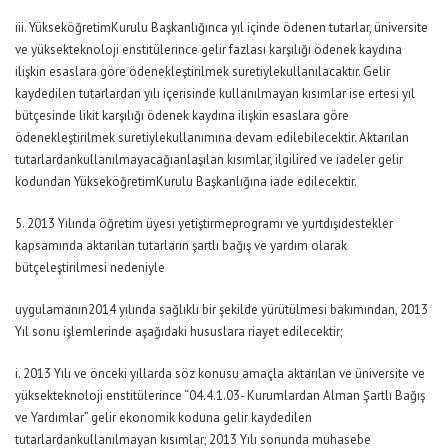
iii. YükseköğretimKurulu Başkanlığınca yıl içinde ödenen tutarlar, üniversite
ve yüksekteknoloji enstitülerince gelir fazlası karşılığı ödenek kaydına
ilişkin esaslara göre ödenekleştirilmek suretiylekullanılacaktır. Gelir
kaydedilen tutarlardan yılı içerisinde kullanılmayan kısımlar ise ertesi yıl
bütçesinde likit karşılığı ödenek kaydına ilişkin esaslara göre
ödenekleştirilmek suretiylekullanımına devam edilebilecektir. Aktarılan
tutarlardankullanılmayacağıanlaşılan kısımlar, ilgilired ve iadeler gelir
kodundan YükseköğretimKurulu Başkanlığına iade edilecektir.
5. 2013 Yılında öğretim üyesi yetiştirmeprogramı ve yurtdışıdestekler
kapsamında aktarılan tutarların şartlı bağış ve yardım olarak
bütçeleştirilmesi nedeniyle
uygulamanın2014 yılında sağlıklı bir şekilde yürütülmesi bakımından, 2013
Yıl sonu işlemlerinde aşağıdaki hususlara riayet edilecektir;
i. 2013 Yılı ve önceki yıllarda söz konusu amaçla aktarılan ve üniversite ve
yüksekteknoloji enstitülerince “04.4.1.03- Kurumlardan Alman Şartlı Bağış
ve Yardımlar” gelir ekonomik koduna gelir kaydedilen
tutarlardankullanılmayan kısımlar; 2013 Yılı sonunda muhasebe