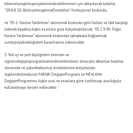
bilimselaraştırmaprojelerinindesteklenmesi için aktarılacak tutarlar,
“09.8.8.20- BilimselAraştırmaDestekleri” fonksiyonel kodunda,
ve “05.2- Hazine Yardımları” ekonomik kodunda gelir fazlası ve likit karşılığı
ödenek kaydına ilişkin esaslara göre bütçeleştirilecek, “05.2.9.90- Diğer
Hazine Yardımları” ekonomik kodundan tahakkuka bağlanmak
suretiyleyükseköğretim kuramlarına ödenecektir.
3. Yurt içi ve yurt dışıöğretim elemanı ve
öğrencideğişimprogramlarınındesteklenmesi amacıyla aktarılan tutarlar,
üniversite ve yüksekteknoloji enstitülerinin bütçeleriyle
ilişkilendirilmeksizin FARABİ DeğişimProgramı ve MEVLANA
DeğişimProgramına ilişkin usul ve esaslara göre özelhesap aracılığıyla
kullanılmaya devam edilecektir.