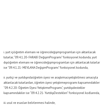
i. yurt içiöğretim elemanı ve öğrencideğişimprogramları için aktarılacak
tutarlar, “09.4.1.20- FARABİ DeğişimProgramı” fonksiyonel kodunda, yurt
dışıöğretim elemanı ve öğrencideğişimprogramları için aktarılacak tutarlar
ise “09.4.1.21- MEVLANA DeğişimProgramı” fonksiyonel kodunda,
ii. yurtiçi ve yurtdışındaöğretim üyesi ve araştırmacıyetiştirilmesi amacıyla
aktarılacak tutarlardan, öğretim üyesi yetiştirmeprogramı kapsamındakiler
“09.4.2.20- Öğretim Üyesi YetiştirmeProgramı”, yurtdışıdestekler
kapsamındakiler ise “09.4.2.21- YurtdışıDestekleri” fonksiyonel kodlarında,
iii. usul ve esasları belirlenmesi halinde,