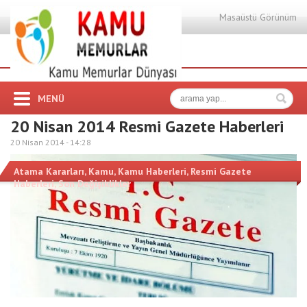
Masaüstü Görünüm
MENÜ
20 Nisan 2014 Resmi Gazete Haberleri
20 Nisan 2014 -
14:28
Atama Kararları
,
Kamu
,
Kamu Haberleri
,
Resmi Gazete
Haberleri
,
Son Değişiklikler