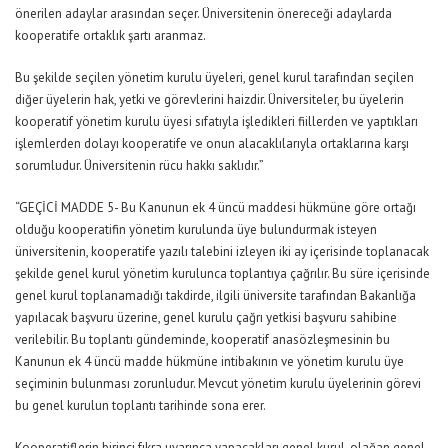
önerilen adaylar arasından seçer. Üniversitenin önereceği adaylarda
kooperatife ortaklık şartı aranmaz.
Bu şekilde seçilen yönetim kurulu üyeleri, genel kurul tarafından seçilen
diğer üyelerin hak, yetki ve görevlerini haizdir. Üniversiteler, bu üyelerin
kooperatif yönetim kurulu üyesi sıfatıyla işledikleri fiillerden ve yaptıkları
işlemlerden dolayı kooperatife ve onun alacaklılarıyla ortaklarına karşı
sorumludur. Üniversitenin rücu hakkı saklıdır.”
“GEÇİCİ MADDE 5- Bu Kanunun ek 4 üncü maddesi hükmüne göre ortağı
olduğu kooperatifin yönetim kurulunda üye bulundurmak isteyen
üniversitenin, kooperatife yazılı talebini izleyen iki ay içerisinde toplanacak
şekilde genel kurul yönetim kurulunca toplantıya çağrılır. Bu süre içerisinde
genel kurul toplanamadığı takdirde, ilgili üniversite tarafından Bakanlığa
yapılacak başvuru üzerine, genel kurulu çağrı yetkisi başvuru sahibine
verilebilir. Bu toplantı gündeminde, kooperatif anasözleşmesinin bu
Kanunun ek 4 üncü madde hükmüne intibakının ve yönetim kurulu üye
seçiminin bulunması zorunludur. Mevcut yönetim kurulu üyelerinin görevi
bu genel kurulun toplantı tarihinde sona erer.
Kooperatiflerin birinci fıkra uyarınca yapacakları genel kurul, olağan genel