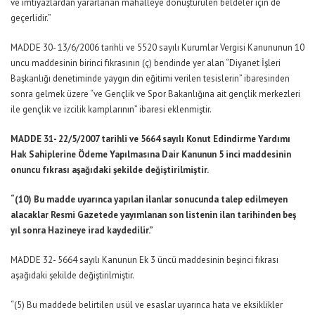
ve imtiyazlardan yararlanan mahalleye dönüştürülen beldeler için de
geçerlidir.”
MADDE 30- 13/6/2006 tarihli ve 5520 sayılı Kurumlar Vergisi Kanununun 10
uncu maddesinin birinci fıkrasının (ç) bendinde yer alan “Diyanet İşleri
Başkanlığı denetiminde yaygın din eğitimi verilen tesislerin” ibaresinden
sonra gelmek üzere “ve Gençlik ve Spor Bakanlığına ait gençlik merkezleri
ile gençlik ve izcilik kamplarının” ibaresi eklenmiştir.
MADDE 31- 22/5/2007 tarihli ve 5664 sayılı Konut Edindirme Yardımı
Hak Sahiplerine Ödeme Yapılmasına Dair Kanunun 5 inci maddesinin
onuncu fıkrası aşağıdaki şekilde değiştirilmiştir.
“(10) Bu madde uyarınca yapılan ilanlar sonucunda talep edilmeyen
alacaklar Resmi Gazetede yayımlanan son listenin ilan tarihinden beş
yıl sonra Hazineye irad kaydedilir.”
MADDE 32- 5664 sayılı Kanunun Ek 3 üncü maddesinin beşinci fıkrası
aşağıdaki şekilde değiştirilmiştir.
“(5) Bu maddede belirtilen usül ve esaslar uyarınca hata ve eksiklikler