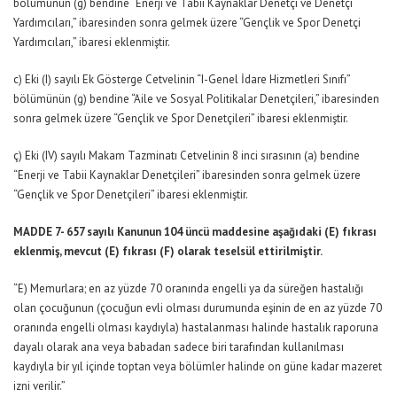
bölümünün (g) bendine “Enerji ve Tabii Kaynaklar Denetçi ve Denetçi
Yardımcıları,” ibaresinden sonra gelmek üzere “Gençlik ve Spor Denetçi
Yardımcıları,” ibaresi eklenmiştir.
c) Eki (I) sayılı Ek Gösterge Cetvelinin “I-Genel İdare Hizmetleri Sınıfı”
bölümünün (g) bendine “Aile ve Sosyal Politikalar Denetçileri,” ibaresinden
sonra gelmek üzere “Gençlik ve Spor Denetçileri” ibaresi eklenmiştir.
ç) Eki (IV) sayılı Makam Tazminatı Cetvelinin 8 inci sırasının (a) bendine
“Enerji ve Tabii Kaynaklar Denetçileri” ibaresinden sonra gelmek üzere
“Gençlik ve Spor Denetçileri” ibaresi eklenmiştir.
MADDE 7- 657 sayılı Kanunun 104 üncü maddesine aşağıdaki (E) fıkrası
eklenmiş, mevcut (E) fıkrası (F) olarak teselsül ettirilmiştir.
“E) Memurlara; en az yüzde 70 oranında engelli ya da süreğen hastalığı
olan çocuğunun (çocuğun evli olması durumunda eşinin de en az yüzde 70
oranında engelli olması kaydıyla) hastalanması halinde hastalık raporuna
dayalı olarak ana veya babadan sadece biri tarafından kullanılması
kaydıyla bir yıl içinde toptan veya bölümler halinde on güne kadar mazeret
izni verilir.”