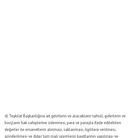
d) Teşkilat Başkanlığına ait gelirlerin ve alacakların tahsili, giderlerin ve
borçların hak sahiplerine ödenmesi, para ve parayla ifade edilebilen
değerler ile emanetlerin alınması, saklanması, ilgililere verilmesi,
gönderilmesi ve diğer tüm mali işlemlerin kayıtlarının yapılması ve