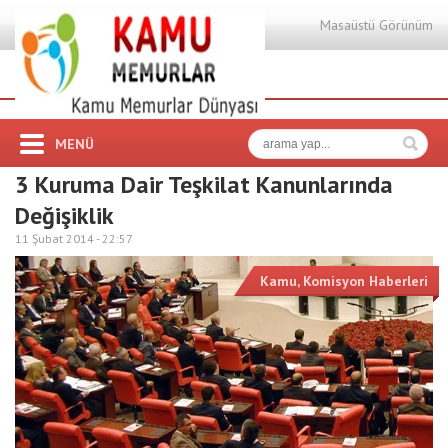
Masaüstü Görünüm
MENÜ
3 Kuruma Dair Teşkilat Kanunlarında
Değişiklik
11 Şubat 2014 -
22:57
Kamu
,
Komisyon Haberleri