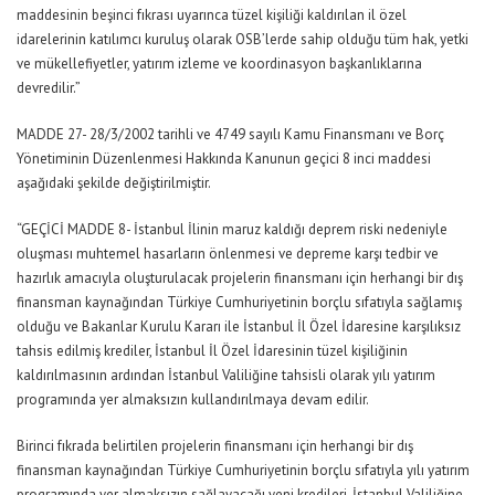
maddesinin beşinci fıkrası uyarınca tüzel kişiliği kaldırılan il özel
idarelerinin katılımcı kuruluş olarak OSB’lerde sahip olduğu tüm hak, yetki
ve mükellefiyetler, yatırım izleme ve koordinasyon başkanlıklarına
devredilir.”
MADDE 27- 28/3/2002 tarihli ve 4749 sayılı Kamu Finansmanı ve Borç
Yönetiminin Düzenlenmesi Hakkında Kanunun geçici 8 inci maddesi
aşağıdaki şekilde değiştirilmiştir.
“GEÇİCİ MADDE 8- İstanbul İlinin maruz kaldığı deprem riski nedeniyle
oluşması muhtemel hasarların önlenmesi ve depreme karşı tedbir ve
hazırlık amacıyla oluşturulacak projelerin finansmanı için herhangi bir dış
finansman kaynağından Türkiye Cumhuriyetinin borçlu sıfatıyla sağlamış
olduğu ve Bakanlar Kurulu Kararı ile İstanbul İl Özel İdaresine karşılıksız
tahsis edilmiş krediler, İstanbul İl Özel İdaresinin tüzel kişiliğinin
kaldırılmasının ardından İstanbul Valiliğine tahsisli olarak yılı yatırım
programında yer almaksızın kullandırılmaya devam edilir.
Birinci fıkrada belirtilen projelerin finansmanı için herhangi bir dış
finansman kaynağından Türkiye Cumhuriyetinin borçlu sıfatıyla yılı yatırım
programında yer almaksızın sağlayacağı yeni kredileri, İstanbul Valiliğine