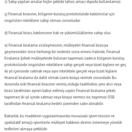
c) Satışı yapılan arsalar hiçbir şekilde tahsis amacı dışında kullanılamaz.
ç) Finansal kiracının, bölgenin kuruluş protokolünde katılımcılar için
öngörülen niteliklere sahip olması zorunludur.
d) Finansal kiracı, katılımcının hak ve yükümlülüklerine sahip olur.
e) Finansal kiralama sözleşmesinin, mülkiyetin finansal kiracıya
geçmesinden önce herhangi bir nedenle sona ermesi halinde, Finansal
Kiralama Şirketi mülkiyetinde bulunan taşınmazı sadece bölgenin kuruluş
protokolünde öngörülen niteliklere sahip gerçek veya tüzel kişilere en geç
iki yıl içerisinde satmak veya aynı nitelikteki gerçek veya tüzel kişilere
finansal kiralama da dahil olmak üzere kiraya vermek zorundadır. Bu
durumda eski finansal kiracının vermiş olduğu taahhütler, yeni alıcı veya
kiracı tarafından aynen kabul edilmiş sayılır. Finansal kiralama şirketi
taşınmazı iki yıl içinde satmaz veya kiraya vermez ise, taşınmaz OSB
tarafından finansal kiralama bedeli üzerinden satın alınabilir.
Bakanlık, bu maddenin uygulanmasında muvazaalı işlem tesisini ve
spekülatif amaçlı işlemlerle mülkiyet hakkının devrini önlemeye yönelik
tedbirleri almaya yetkilidir.