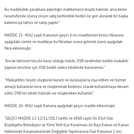
Bu maddedeki yasaklara aykırılığın mahkemece tespiti halinde, arsa kimin
tasarrufunda olursa olsun satış tarihindeki bedeli ile geri alınarak bir başka
katılımcıya tahsis ve satışı yapılır.”
MADDE 25- 4562 sayılı Kanunun geçici 6 ncı maddesinin birinci fıkrasına
aşağıdaki cümle ve maddeye bu fıkradan sonra gelmek üzere aşağıdaki
fıkra eklenmiştir.
“Ancak tahsisen tescile konu olduğu halde, OSB tarafından bedeli mukabili
yapılan tesciller için OSB bedel iadesi talebinde bulunamaz.”
“Müteşebbis heyeti oluşturan kurum ve kuruluşlarca inşa edilen ve hizmet
amaçlı kullanılan bina ve müştemilatı bedelsiz olarak kullanılmaya devam
edilir. OSB’nin talebi halinde ise müştereken kullanılır.”
MADDE 26- 4562 sayılı Kanuna aşağıdaki geçici madde eklenmiştir.
“GEÇİCİ MADDE 12-12/11/2012 tarihli ve 6360 sayılı On Dört İlde
Büyükşehir Belediyesi ve Yirmi Yedi İlçe Kurulması ile Bazı Kanun ve Kanun
Hükmünde Kararnamelerde Değişiklik Yapılmasına Dair Kanunun 1 inci