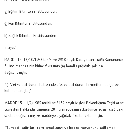
g) Eğitim Bilimleri Enstitüsünden,
ğ) Fen Bilimler Enstitüsünden,
h) Sağlık Bilimleri Enstitüsünden,
oluşur.”
MADDE 14- 13/10/1983 tariMi ve 2918 sayılı Karayolları Trafik Kanununun
71 inci maddesinin birinci fıkrasının (e) bendi aşağıdaki şekilde
değiştirilmiştir.
“e) Afet ve acil durum hallerinde afet ve acil durum hizmetlerinde görevli
bulunan araçlar,”
MADDE 15-
14/2/1985 tarihli ve 3152 sayılı İçişleri Bakanlığının Teşkilat ve
Görevleri Hakkında Kanunun 28 inci maddesinin dördüncü fıkrası aşağıdaki
şekilde değiştirilmiş ve maddeye aşağıdaki fıkralar eklenmiştir.
“Tüm acil çağrıları karşılamak, sevk ve koordinasyonunu sağlamak