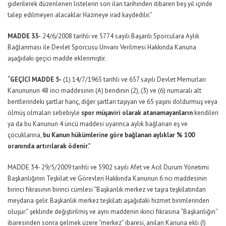
giderilerek düzenlenen listelerin son ilan tarihinden itibaren beş yıl içinde
talep edilmeyen alacaklar Hazineye irad kaydedilir.”
MADDE 33-
24/6/2008 tarihli ve 5774 sayılı Başarılı Sporculara Aylık
Bağlanması ile Devlet Sporcusu Unvanı Verilmesi Hakkında Kanuna
aşağıdaki geçici madde eklenmiştir.
“GEÇİCİ MADDE 5-
(1) 14/7/1965 tarihli ve 657 sayılı Devlet Memurları
Kanununun 48 inci maddesinin (A) bendinin (2), (3) ve (6) numaralı alt
bentlerindeki şartlar hariç, diğer şartları taşıyan ve 65 yaşını doldurmuş veya
ölmüş olmaları sebebiyle
spor müşaviri olarak atanamayanların
kendileri
ya da bu Kanunun 4 üncü maddesi uyarınca aylık bağlanan eş ve
çocuklarına,
bu Kanun hükümlerine göre bağlanan aylıklar % 100
oranında artırılarak ödenir.”
MADDE 34- 29/5/2009 tarihli ve 5902 sayılı Afet ve Acil Durum Yönetimi
Başkanlığının Teşkilat ve Görevleri Hakkında Kanunun 6 ncı maddesinin
birinci fıkrasının birinci cümlesi “Başkanlık merkez ve taşra teşkilatından
meydana gelir. Başkanlık merkez teşkilatı aşağıdaki hizmet birimlerinden
oluşur:” şeklinde değiştirilmiş ve aynı maddenin ikinci fıkrasına “Başkanlığın”
ibaresinden sonra gelmek üzere “merkez” ibaresi, anılan Kanuna ekli (I)