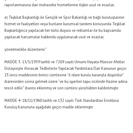
raporlanmasına dair muhasebe hizmetlerine ilişkin usul ve esaslar,
e) Teşkilat Başkanlığı ile Gençlik ve Spor Bakanlığı ve bağlı kuruluşlarının
hizmet ve faaliyetleri veya bunların kurumsal tanıtımı konusunda Teşkilat
Başkanlığınca yapılacak her türlü duyuru ve reklamlar ile bu kapsamda
yapılacak harcamalar hakkında uygulanacak usul ve esaslar,
yönetmelikle düzenlenir.”
MADDE 3- 15/5/1959 tarihli ve 7269 sayılı Umumi Hayata Müessir Afetler
Dolayısiyle Alınacak Tedbirlerle Yapılacak Yardımlara Dair Kanunun geçici
23 üncü maddesinin birinci cümlesine “il idare kurulu kararıyla düşürülür”
ibaresinden sonra gelmek üzere “ve bu işyerleri tapu sicilinde Hazine adına
tescil edilir.” ibaresi eklenmiş ve son cümlesi yürürlükten kaldırılmıştır.
MADDE 4- 18/11/1960 tarihli ve 132 sayılı Türk Standardları Enstitüsü
Kuruluş Kanununa aşağıdaki geçici madde eklenmiştir.