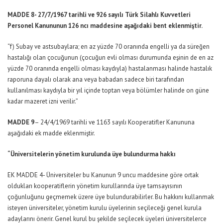
MADDE 8- 27/7/1967 tarihli ve 926 sayılı Türk Silahlı Kuvvetleri
Personel Kanununun 126 ncı maddesine aşağıdaki bent eklenmiştir.
“f) Subay ve astsubaylara; en az yüzde 70 oranında engelli ya da süreğen
hastalığı olan çocuğunun (çocuğun evli olması durumunda eşinin de en az
yüzde 70 oranında engelli olması kaydıyla) hastalanması halinde hastalık
raporuna dayalı olarak ana veya babadan sadece biri tarafından
kullanılması kaydıyla bir yıl içinde toptan veya bölümler halinde on güne
kadar mazeret izni verilir.”
MADDE 9
– 24/4/1969 tarihli ve 1163 sayılı Kooperatifler Kanununa
aşağıdaki ek madde eklenmiştir.
“Üniversitelerin yönetim kurulunda üye bulundurma hakkı
EK MADDE 4- Üniversiteler bu Kanunun 9 uncu maddesine göre ortak
oldukları kooperatiflerin yönetim kurullarında üye tamsayısının
çoğunluğunu geçmemek üzere üye bulundurabilirler. Bu hakkını kullanmak
isteyen üniversiteler, yönetim kurulu üyelerinin seçileceği genel kurula
adaylarını önerir. Genel kurul bu şekilde seçilecek üyeleri üniversitelerce