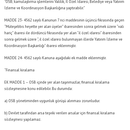
“OSB; kamulaştırma işlemlerini Valilik, İl Özel İdaresi, Belediye veya Yatırım
İzleme ve Koordinasyon Başkanlığına yaptırabilir.”
MADDE 23- 4562 sayılı Kanunun 7 nci maddesinin üçüncü fıkrasında geçen
“Müteşebbis heyette yer alan üyeler” ibaresinden sonra gelmek üzere “vali
hariç” ibaresi ile dördüncü fıkrasında yer alan “il özel idaresi” ibaresinden
sonra gelmek üzere “, il özel idaresi bulunmayan illerde Yatırım İzleme ve
Koordinasyon Başkanlığı” ibaresi eklenmiştir.
MADDE 24- 4562 sayılı Kanuna aşağıdaki ek madde eklenmiştir.
“Finansal kiralama
EK MADDE 1 – OSB içinde yer alan taşınmazlar, finansal kiralama
sözleşmesine konu edilebilir. Bu durumda:
a) OSB yönetiminden uygunluk görüşü alınması zorunludur.
b) Devlet tarafından arsa teşviki verilen arsalar için finansal kiralama
sözleşmesi yapılamaz.