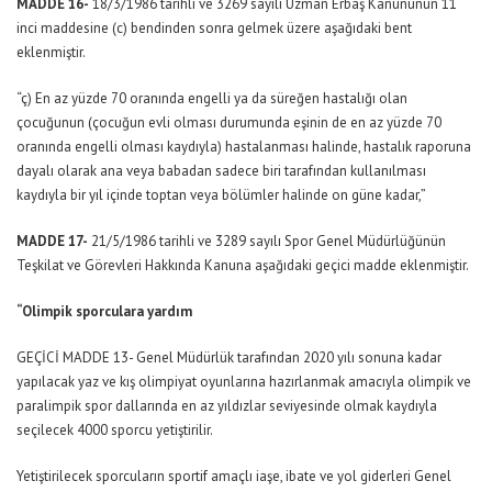
MADDE 16-
18/3/1986 tarihli ve 3269 sayılı Uzman Erbaş Kanununun 11
inci maddesine (c) bendinden sonra gelmek üzere aşağıdaki bent
eklenmiştir.
“ç) En az yüzde 70 oranında engelli ya da süreğen hastalığı olan
çocuğunun (çocuğun evli olması durumunda eşinin de en az yüzde 70
oranında engelli olması kaydıyla) hastalanması halinde, hastalık raporuna
dayalı olarak ana veya babadan sadece biri tarafından kullanılması
kaydıyla bir yıl içinde toptan veya bölümler halinde on güne kadar,”
MADDE 17-
21/5/1986 tarihli ve 3289 sayılı Spor Genel Müdürlüğünün
Teşkilat ve Görevleri Hakkında Kanuna aşağıdaki geçici madde eklenmiştir.
“Olimpik sporculara yardım
GEÇİCİ MADDE 13- Genel Müdürlük tarafından 2020 yılı sonuna kadar
yapılacak yaz ve kış olimpiyat oyunlarına hazırlanmak amacıyla olimpik ve
paralimpik spor dallarında en az yıldızlar seviyesinde olmak kaydıyla
seçilecek 4000 sporcu yetiştirilir.
Yetiştirilecek sporcuların sportif amaçlı iaşe, ibate ve yol giderleri Genel