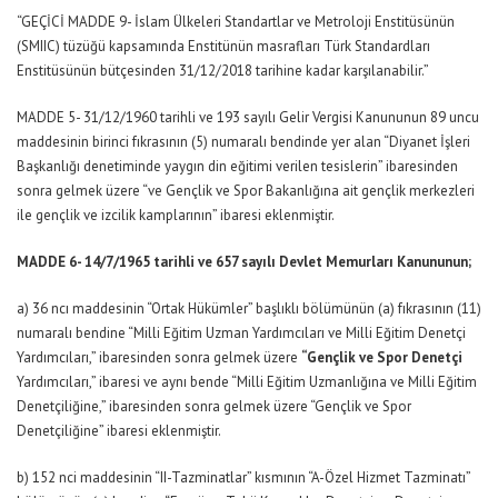
“GEÇİCİ MADDE 9- İslam Ülkeleri Standartlar ve Metroloji Enstitüsünün
(SMIIC) tüzüğü kapsamında Enstitünün masrafları Türk Standardları
Enstitüsünün bütçesinden 31/12/2018 tarihine kadar karşılanabilir.”
MADDE 5- 31/12/1960 tarihli ve 193 sayılı Gelir Vergisi Kanununun 89 uncu
maddesinin birinci fıkrasının (5) numaralı bendinde yer alan “Diyanet İşleri
Başkanlığı denetiminde yaygın din eğitimi verilen tesislerin” ibaresinden
sonra gelmek üzere “ve Gençlik ve Spor Bakanlığına ait gençlik merkezleri
ile gençlik ve izcilik kamplarının” ibaresi eklenmiştir.
MADDE 6- 14/7/1965 tarihli ve 657 sayılı Devlet Memurları Kanununun;
a) 36 ncı maddesinin “Ortak Hükümler” başlıklı bölümünün (a) fıkrasının (11)
numaralı bendine “Milli Eğitim Uzman Yardımcıları ve Milli Eğitim Denetçi
Yardımcıları,” ibaresinden sonra gelmek üzere
“Gençlik ve Spor Denetçi
Yardımcıları,” ibaresi ve aynı bende “Milli Eğitim Uzmanlığına ve Milli Eğitim
Denetçiliğine,” ibaresinden sonra gelmek üzere “Gençlik ve Spor
Denetçiliğine” ibaresi eklenmiştir.
b) 152 nci maddesinin “II-Tazminatlar” kısmının “A-Özel Hizmet Tazminatı”