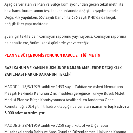
Aşağıda yer alan ve Plan ve Bütçe Komisyonundan geçen teklif metni ile
bazı kamu kurumlarının teşkilat kanunlarında değişiklik yapılmaktadır.
Değişiklik yapılırken, 657 sayılı Kanun ile 375 sayılı KHK’da da küçük
değişiklikler yapılmaktadır.
Şuan için teklife dair Komisyon raporunu yayınlıyoruz. Komisyon raporuna
dair analizlere, önümüzdeki günlerde yer vereceğiz.
PLAN VE BÜTÇE KOMİSYONUNUN KABUL ETTİĞİ METİN
BAZI KANUN VE KANUN HÜKMÜNDE KARARNAMELERDE DEĞİŞİKLİK
YAPILMASI HAKKINDA KANUN TEKLİFİ
MADDE 1- 18/5/1929 tarihli ve 1453 sayılı Zabitan ve Askeri Memurların
Maaşatı Hakkında Kanunun 2 nci maddesi gereğince Türkiye Büyük Millet
Meclisi Plan ve Bütçe Komisyonunca tasdik edilen Jandarma Genel
Komutanlığı 2014 yılı fiili kadro kitapçığında yer alan
uzman erbaş kadrosu
3.000 adet artırılmıştır.
MADDE 2- 29/4/1959 tarihli ve 7258 sayılı Futbol ve Diğer Spor
Müsabakalarında Bahis ve Şans Oyunları Düzenlenmesi Hakkında Kanuna