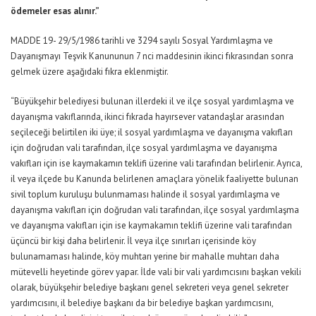
ödemeler esas alınır.”
MADDE 19- 29/5/1986 tarihli ve 3294 sayılı Sosyal Yardımlaşma ve
Dayanışmayı Teşvik Kanununun 7 nci maddesinin ikinci fıkrasından sonra
gelmek üzere aşağıdaki fıkra eklenmiştir.
“Büyükşehir belediyesi bulunan illerdeki il ve ilçe sosyal yardımlaşma ve
dayanışma vakıflarında, ikinci fıkrada hayırsever vatandaşlar arasından
seçileceği belirtilen iki üye; il sosyal yardımlaşma ve dayanışma vakıfları
için doğrudan vali tarafından, ilçe sosyal yardımlaşma ve dayanışma
vakıfları için ise kaymakamın teklifi üzerine vali tarafından belirlenir. Ayrıca,
il veya ilçede bu Kanunda belirlenen amaçlara yönelik faaliyette bulunan
sivil toplum kuruluşu bulunmaması halinde il sosyal yardımlaşma ve
dayanışma vakıfları için doğrudan vali tarafından, ilçe sosyal yardımlaşma
ve dayanışma vakıfları için ise kaymakamın teklifi üzerine vali tarafından
üçüncü bir kişi daha belirlenir. İl veya ilçe sınırları içerisinde köy
bulunamaması halinde, köy muhtarı yerine bir mahalle muhtarı daha
mütevelli heyetinde görev yapar. İlde vali bir vali yardımcısını başkan vekili
olarak, büyükşehir belediye başkanı genel sekreteri veya genel sekreter
yardımcısını, il belediye başkanı da bir belediye başkan yardımcısını,