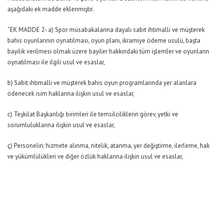
aşağıdaki ek madde eklenmiştir.
“EK MADDE 2- a) Spor müsabakalarına dayalı sabit ihtimalli ve müşterek
bahis oyunlarının oynatılması, oyun planı, ikramiye ödeme usulü, başta
bayilik verilmesi olmak üzere bayiler hakkındaki tüm işlemler ve oyunların
oynatılması ile ilgili usul ve esaslar,
b) Sabit ihtimalli ve müşterek bahis oyun programlarında yer alanlara
ödenecek isim haklarına ilişkin usul ve esaslar,
c) Teşkilat Başkanlığı birimleri ile temsilciliklerin görev, yetki ve
sorumluluklarına ilişkin usul ve esaslar,
ç) Personelin; hizmete alınma, nitelik, atanma, yer değiştirme, ilerleme, hak
ve yükümlülükleri ve diğer özlük haklarına ilişkin usul ve esaslar,