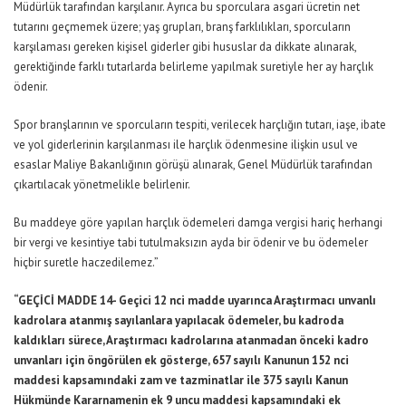
Müdürlük tarafından karşılanır. Ayrıca bu sporculara asgari ücretin net
tutarını geçmemek üzere; yaş grupları, branş farklılıkları, sporcuların
karşılaması gereken kişisel giderler gibi hususlar da dikkate alınarak,
gerektiğinde farklı tutarlarda belirleme yapılmak suretiyle her ay harçlık
ödenir.
Spor branşlarının ve sporcuların tespiti, verilecek harçlığın tutarı, iaşe, ibate
ve yol giderlerinin karşılanması ile harçlık ödenmesine ilişkin usul ve
esaslar Maliye Bakanlığının görüşü alınarak, Genel Müdürlük tarafından
çıkartılacak yönetmelikle belirlenir.
Bu maddeye göre yapılan harçlık ödemeleri damga vergisi hariç herhangi
bir vergi ve kesintiye tabi tutulmaksızın ayda bir ödenir ve bu ödemeler
hiçbir suretle haczedilemez.”
“GEÇİCİ MADDE 14- Geçici 12 nci madde uyarınca Araştırmacı unvanlı
kadrolara atanmış sayılanlara yapılacak ödemeler, bu kadroda
kaldıkları sürece, Araştırmacı kadrolarına atanmadan önceki kadro
unvanları için öngörülen ek gösterge, 657 sayılı Kanunun 152 nci
maddesi kapsamındaki zam ve tazminatlar ile 375 sayılı Kanun
Hükmünde Kararnamenin ek 9 uncu maddesi kapsamındaki ek