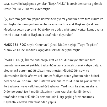
sayılı cetvelin başlığında yer alan “BAŞKANLIĞI” ibaresinden sonra gelmek
üzere “MERKEZ” ibaresi eklenmiştir.
“(2) Deprem gözlemi yapan üniversiteler, yerel yönetimler ve tüm kurum ve
kuruluşlar deprem gözlem verilerini eşzamanlı olarak Başkanlığa aktarır.
Meydana gelen depremin büyüklük ve şiddeti gibi temel veriler kamuoyuna
resmi olarak sadece Başkanlık tarafından duyurulur.”
MADDE 36-
5902 sayılı Kanunun Üçüncü Bölüm başlığı “Taşra Teşkilatı”
olarak ve 18 inci maddesi aşağıdaki şekilde değiştirilmiştir.
“MADDE 18- (1) İllerde bütünleşik afet ve acil durum yönetiminin tüm
unsurlarını içerecek şekilde, Başkanlığın taşra teşkilatı olarak valiye bağlı il
afet ve acil durum müdürlükleri kurulmuştur. Müdürlüğün sevk ve
idaresinden, ildeki afet ve acil durum faaliyetlerinin yönetiminden birincil
derecede vali sorumludur. İl afet ve acil durum müdürleri, Başkanın teklifi
ile Başbakan veya yetkilendirdiği Başbakan Yardımcısı tarafından atanır.
Diğer personel ise il müdürlüklerinin norm kadroları dahilinde vali
tarafından atanır. Müdürlük personelinin il dışı geçici görevlendirmesi
Başkanlık ve/veya vali tarafından yapılır.