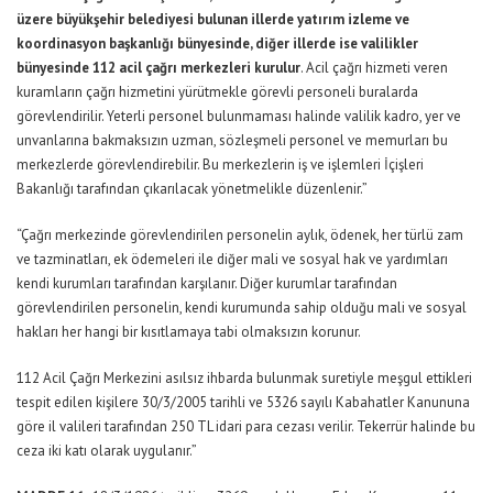
üzere büyükşehir belediyesi bulunan illerde yatırım izleme ve
koordinasyon başkanlığı bünyesinde, diğer illerde ise valilikler
bünyesinde 112 acil çağrı merkezleri kurulur
. Acil çağrı hizmeti veren
kuramların çağrı hizmetini yürütmekle görevli personeli buralarda
görevlendirilir. Yeterli personel bulunmaması halinde valilik kadro, yer ve
unvanlarına bakmaksızın uzman, sözleşmeli personel ve memurları bu
merkezlerde görevlendirebilir. Bu merkezlerin iş ve işlemleri İçişleri
Bakanlığı tarafından çıkarılacak yönetmelikle düzenlenir.”
“Çağrı merkezinde görevlendirilen personelin aylık, ödenek, her türlü zam
ve tazminatları, ek ödemeleri ile diğer mali ve sosyal hak ve yardımları
kendi kurumları tarafından karşılanır. Diğer kurumlar tarafından
görevlendirilen personelin, kendi kurumunda sahip olduğu mali ve sosyal
hakları her hangi bir kısıtlamaya tabi olmaksızın korunur.
112 Acil Çağrı Merkezini asılsız ihbarda bulunmak suretiyle meşgul ettikleri
tespit edilen kişilere 30/3/2005 tarihli ve 5326 sayılı Kabahatler Kanununa
göre il valileri tarafından 250 TL idari para cezası verilir. Tekerrür halinde bu
ceza iki katı olarak uygulanır.”