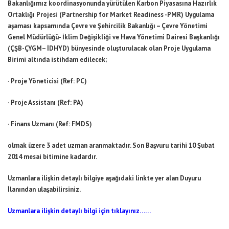
Bakanlığımız koordinasyonunda yürütülen Karbon Piyasasına Hazırlık
Ortaklığı Projesi (Partnership for Market Readiness -PMR) Uygulama
aşaması kapsamında Çevre ve Şehircilik Bakanlığı – Çevre Yönetimi
Genel Müdürlüğü- İklim Değişikliği ve Hava Yönetimi Dairesi Başkanlığı
(ÇŞB-ÇYGM– İDHYD) bünyesinde oluşturulacak olan Proje Uygulama
Birimi altında istihdam edilecek;
·
Proje Yöneticisi (Ref: PC)
·
Proje Assistanı (Ref: PA)
·
Finans Uzmanı (Ref: FMDS)
olmak üzere 3 adet uzman aranmaktadır. Son Başvuru tarihi 10 Şubat
2014 mesai bitimine kadardır.
Uzmanlara ilişkin detaylı bilgiye aşağıdaki linkte yer alan Duyuru
İlanından ulaşabilirsiniz.
Uzmanlara ilişkin detaylı bilgi için tıklayınız……