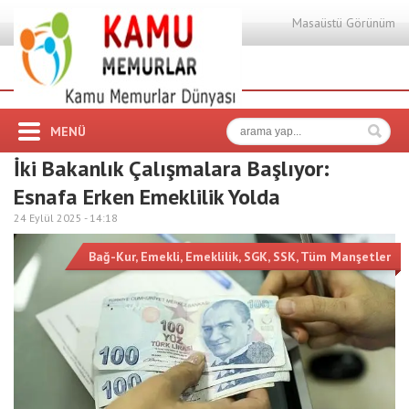
Masaüstü Görünüm
MENÜ
İki Bakanlık Çalışmalara Başlıyor:
Esnafa Erken Emeklilik Yolda
24 Eylül 2025 -
14:18
Bağ-Kur
,
Emekli
,
Emeklilik
,
SGK
,
SSK
,
Tüm Manşetler