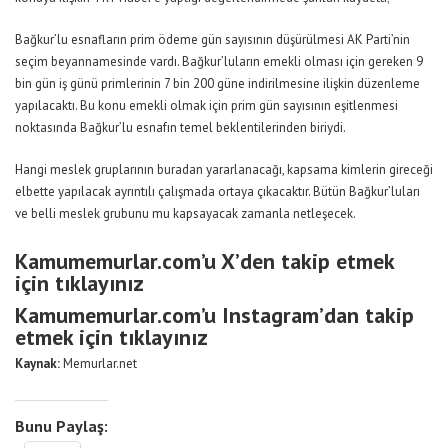
Bağkur’lu esnafların prim ödeme gün sayısının düşürülmesi AK Parti’nin
seçim beyannamesinde vardı. Bağkur’luların emekli olması için gereken 9
bin gün iş günü primlerinin 7 bin 200 güne indirilmesine ilişkin düzenleme
yapılacaktı. Bu konu emekli olmak için prim gün sayısının eşitlenmesi
noktasında Bağkur’lu esnafın temel beklentilerinden biriydi.
Hangi meslek gruplarının buradan yararlanacağı, kapsama kimlerin gireceği
elbette yapılacak ayrıntılı çalışmada ortaya çıkacaktır. Bütün Bağkur’luları
ve belli meslek grubunu mu kapsayacak zamanla netleşecek.
Kamumemurlar.com’u X’den takip etmek
için tıklayınız
Kamumemurlar.com’u Instagram’dan takip
etmek için tıklayınız
Kaynak:
Memurlar.net
Bunu Paylaş: