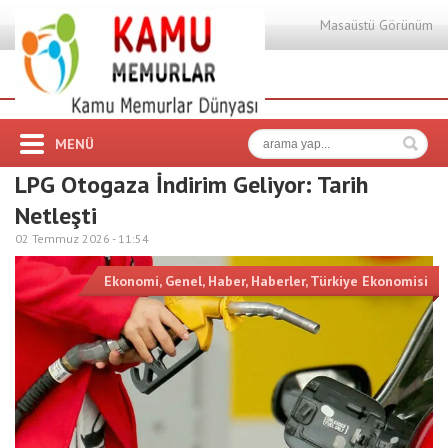
Masaüstü Görünüm
MENÜ
LPG Otogaza İndirim Geliyor: Tarih
Netleşti
02 Temmuz 2026 -
11:54
Ekonomi
,
Genel
,
Haber
,
Haberler
,
Türkiye Ekonomisi