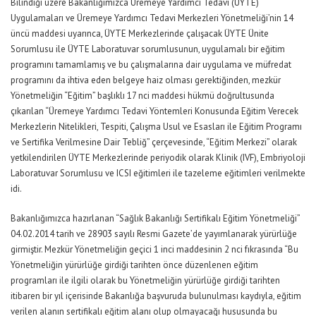
Bilindiği üzere Bakanlığımızca Üremeye Yardımcı Tedavi (ÜYTE)
Uygulamaları ve Üremeye Yardımcı Tedavi Merkezleri Yönetmeliği’nin 14
üncü maddesi uyarınca, ÜYTE Merkezlerinde çalışacak ÜYTE Ünite
Sorumlusu ile ÜYTE Laboratuvar sorumlusunun, uygulamalı bir eğitim
programını tamamlamış ve bu çalışmalarına dair uygulama ve müfredat
programını da ihtiva eden belgeye haiz olması gerektiğinden, mezkür
Yönetmeliğin “Eğitim” başlıklı 17 nci maddesi hükmü doğrultusunda
çıkarılan “Üremeye Yardımcı Tedavi Yöntemleri Konusunda Eğitim Verecek
Merkezlerin Nitelikleri, Tespiti, Çalışma Usul ve Esasları ile Eğitim Programı
ve Sertifika Verilmesine Dair Tebliğ” çerçevesinde, “Eğitim Merkezi” olarak
yetkilendirilen ÜYTE Merkezlerinde periyodik olarak Klinik (IVF), Embriyoloji
Laboratuvar Sorumlusu ve ICSI eğitimleri ile tazeleme eğitimleri verilmekte
idi.
Bakanlığımızca hazırlanan “Sağlık Bakanlığı Sertifikalı Eğitim Yönetmeliği”
04.02.2014 tarih ve 28903 sayılı Resmi Gazete’de yayımlanarak yürürlüğe
girmiştir. Mezkür Yönetmeliğin geçici 1 inci maddesinin 2 nci fıkrasında “Bu
Yönetmeliğin yürürlüğe girdiği tarihten önce düzenlenen eğitim
programları ile ilgili olarak bu Yönetmeliğin yürürlüğe girdiği tarihten
itibaren bir yıl içerisinde Bakanlığa başvuruda bulunulması kaydıyla, eğitim
verilen alanın sertifikalı eğitim alanı olup olmayacağı hususunda bu