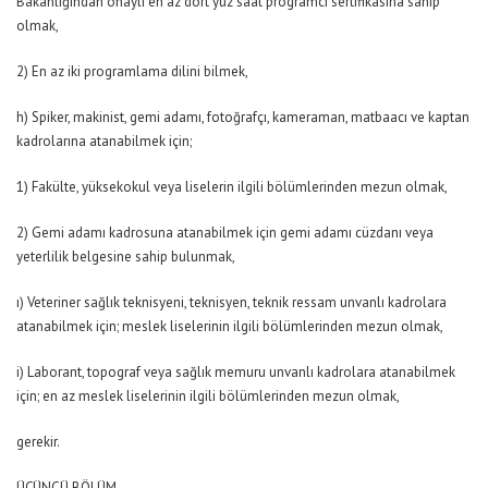
Bakanlığından onaylı en az dört yüz saat programcı sertifikasına sahip
olmak,
2) En az iki programlama dilini bilmek,
h) Spiker, makinist, gemi adamı, fotoğrafçı, kameraman, matbaacı ve kaptan
kadrolarına atanabilmek için;
1) Fakülte, yüksekokul veya liselerin ilgili bölümlerinden mezun olmak,
2) Gemi adamı kadrosuna atanabilmek için gemi adamı cüzdanı veya
yeterlilik belgesine sahip bulunmak,
ı) Veteriner sağlık teknisyeni, teknisyen, teknik ressam unvanlı kadrolara
atanabilmek için; meslek liselerinin ilgili bölümlerinden mezun olmak,
i) Laborant, topograf veya sağlık memuru unvanlı kadrolara atanabilmek
için; en az meslek liselerinin ilgili bölümlerinden mezun olmak,
gerekir.
ÜÇÜNCÜ BÖLÜM