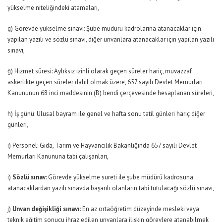
yükselme niteliğindeki atamaları,
g) Görevde yükselme sınavı: Şube müdürü kadrolarına atanacaklar için
yapılan yazılı ve sözlü sınavı, diğer unvanlara atanacaklar için yapılan yazılı
sınavı,
ğ) Hizmet süresi: Aylıksız izinli olarak geçen süreler hariç, muvazzaf
askerlikte geçen süreler dahil olmak üzere, 657 sayılı Devlet Memurları
Kanununun 68 inci maddesinin (B) bendi çerçevesinde hesaplanan süreleri,
h) İş günü: Ulusal bayram ile genel ve hafta sonu tatil günleri hariç diğer
günleri,
ı) Personel: Gıda, Tarım ve Hayvancılık Bakanlığında 657 sayılı Devlet
Memurları Kanununa tabi çalışanları,
i)
Sözlü sınav
: Görevde yükselme sureti ile şube müdürü kadrosuna
atanacaklardan yazılı sınavda başarılı olanların tabi tutulacağı sözlü sınavı,
j)
Unvan değişikliği sınavı
: En az ortaöğretim düzeyinde mesleki veya
teknik eğitim sonucu ihraz edilen unvanlara ilişkin görevlere atanabilmek