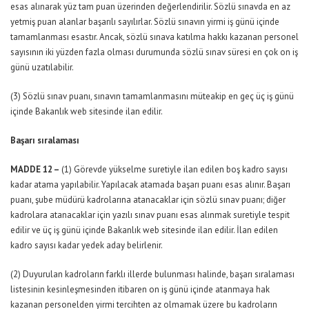
esas alınarak yüz tam puan üzerinden değerlendirilir. Sözlü sınavda en az
yetmiş puan alanlar başarılı sayılırlar. Sözlü sınavın yirmi iş günü içinde
tamamlanması esastır. Ancak, sözlü sınava katılma hakkı kazanan personel
sayısının iki yüzden fazla olması durumunda sözlü sınav süresi en çok on iş
günü uzatılabilir.
(3) Sözlü sınav puanı, sınavın tamamlanmasını müteakip en geç üç iş günü
içinde Bakanlık web sitesinde ilan edilir.
Başarı sıralaması
MADDE 12 –
(1) Görevde yükselme suretiyle ilan edilen boş kadro sayısı
kadar atama yapılabilir. Yapılacak atamada başarı puanı esas alınır. Başarı
puanı, şube müdürü kadrolarına atanacaklar için sözlü sınav puanı; diğer
kadrolara atanacaklar için yazılı sınav puanı esas alınmak suretiyle tespit
edilir ve üç iş günü içinde Bakanlık web sitesinde ilan edilir. İlan edilen
kadro sayısı kadar yedek aday belirlenir.
(2) Duyurulan kadroların farklı illerde bulunması halinde, başarı sıralaması
listesinin kesinleşmesinden itibaren on iş günü içinde atanmaya hak
kazanan personelden yirmi tercihten az olmamak üzere bu kadroların