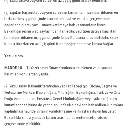
(4) Yazılı sınava başvuru süresi en az beş iş günü olarak belirlenir.
(5) Yapılan başvurular, başvuru süresinin tamamlanmasından itibaren en
fazla on beş iş günü içinde ilan edilen usul ve esaslar çerçevesinde
değerlendirilerek yazılı sınava katılmaya hak kazananların listesi
Bakanlığın resmi web sayfasından ilan edilir. Belirtilen listeye karşı ilan
tarihinden itibaren üç iş günü içinde Sınav Kuruluna itiraz edilebilir. Sınav
Kurulu, itirazları en az üç iş günü içinde değerlendirir ve karara bağlar.
Yazılı sınav
MADDE 10 –
(1) Yazılı sınav, Sınav Kurulunca belirlenen ve duyuruda
belirtilen konulardan yapılır.
(2) Yazılı sınav, Bakanlık tarafından yapılabileceği gibi Ölçme, Seçme ve
Yerleştirme Merkezi Başkanlığına, Milli Eğitim Bakanlığına, Türkiye ve Orta
Doğu Amme İdaresi Enstitüsü Genel Müdürlüğüne veya yükseköğretim
kurumlarından birine de yaptırılabilir. Yazılı sınavların bahsedilen kurumlara
yaptırılması halinde, sınavın yürütülmesine ve itirazlara ilişkin hususlar,
Bakanlıkla sınavı yapacak kurum arasında düzenlenecek protokol
çerçevesinde yürütülür.