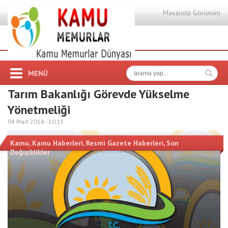
Masaüstü Görünüm
MENÜ
Tarım Bakanlığı Görevde Yükselme
Yönetmeliği
04 Mart 2014 -
10:15
Kamu
,
Kamu Haberleri
,
Resmi Gazete Haberleri
,
Son
Değişiklikler