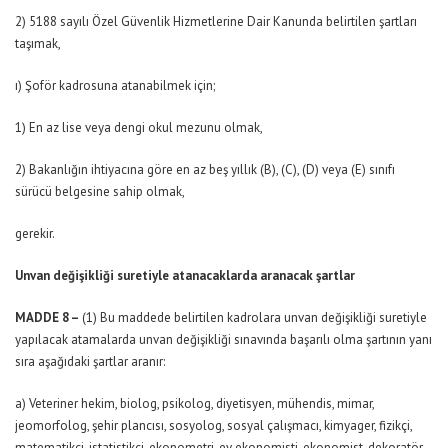
2) 5188 sayılı Özel Güvenlik Hizmetlerine Dair Kanunda belirtilen şartları
taşımak,
ı) Şoför kadrosuna atanabilmek için;
1) En az lise veya dengi okul mezunu olmak,
2) Bakanlığın ihtiyacına göre en az beş yıllık (B), (C), (D) veya (E) sınıfı
sürücü belgesine sahip olmak,
gerekir.
Unvan değişikliği suretiyle atanacaklarda aranacak şartlar
MADDE 8 –
(1) Bu maddede belirtilen kadrolara unvan değişikliği suretiyle
yapılacak atamalarda unvan değişikliği sınavında başarılı olma şartının yanı
sıra aşağıdaki şartlar aranır:
a) Veteriner hekim, biolog, psikolog, diyetisyen, mühendis, mimar,
jeomorfolog, şehir plancısı, sosyolog, sosyal çalışmacı, kimyager, fizikçi,
matematikçi, istatistikçi, ekonometri, ev ekonomisti, ekonomist, dekoratör