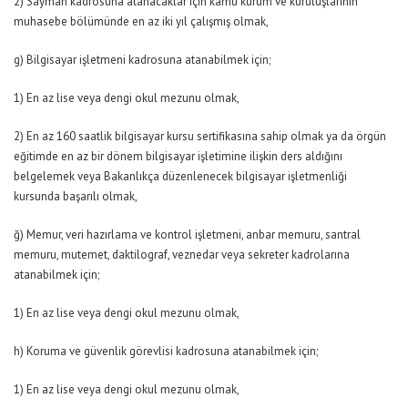
2) Sayman kadrosuna atanacaklar için kamu kurum ve kuruluşlarının
muhasebe bölümünde en az iki yıl çalışmış olmak,
g) Bilgisayar işletmeni kadrosuna atanabilmek için;
1) En az lise veya dengi okul mezunu olmak,
2) En az 160 saatlik bilgisayar kursu sertifikasına sahip olmak ya da örgün
eğitimde en az bir dönem bilgisayar işletimine ilişkin ders aldığını
belgelemek veya Bakanlıkça düzenlenecek bilgisayar işletmenliği
kursunda başarılı olmak,
ğ) Memur, veri hazırlama ve kontrol işletmeni, anbar memuru, santral
memuru, mutemet, daktilograf, veznedar veya sekreter kadrolarına
atanabilmek için;
1) En az lise veya dengi okul mezunu olmak,
h) Koruma ve güvenlik görevlisi kadrosuna atanabilmek için;
1) En az lise veya dengi okul mezunu olmak,