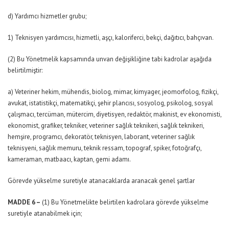
d) Yardımcı hizmetler grubu;
1) Teknisyen yardımcısı, hizmetli, aşçı, kaloriferci, bekçi, dağıtıcı, bahçıvan.
(2) Bu Yönetmelik kapsamında unvan değişikliğine tabi kadrolar aşağıda
belirtilmiştir:
a) Veteriner hekim, mühendis, biolog, mimar, kimyager, jeomorfolog, fizikçi,
avukat, istatistikçi, matematikçi, şehir plancısı, sosyolog, psikolog, sosyal
çalışmacı, tercüman, mütercim, diyetisyen, redaktör, makinist, ev ekonomisti,
ekonomist, grafiker, tekniker, veteriner sağlık teknikeri, sağlık teknikeri,
hemşire, programcı, dekoratör, teknisyen, laborant, veteriner sağlık
teknisyeni, sağlık memuru, teknik ressam, topograf, spiker, fotoğrafçı,
kameraman, matbaacı, kaptan, gemi adamı.
Görevde yükselme suretiyle atanacaklarda aranacak genel şartlar
MADDE 6 –
(1) Bu Yönetmelikte belirtilen kadrolara görevde yükselme
suretiyle atanabilmek için;