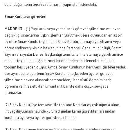
bulunduğu illerin tercih sıralamasını yapmaları istenebilir.
Sınav Kurulu ve görevleri
MADDE 13 –
(1) Yapılacak veya yaptırılacak görevde yükselme ve unvan
değişikliği sınavlarına ilişkin işlemleri yürütmek üzere duyurudan en az bir
ay önce Sınav Kurulu teşkil edilir. Sınav Kurulu, atamaya yetkili amir veya
görevlendireceği kişinin başkanlığında Personel Genel Müdürlüğü, Eğitim
Yayım ve Yayınlar Dairesi Başkanlığı temsilcileri ile atamaya yetkili amirce
merkez teşkilatının diğer hizmet birimlerinden belirlenenlerle birlikte
toplam beş üyeden oluşur. Ayrıca, Sınav Kurulunun her üyesi için birer yedek
üye aynı usulle belirlenir. Sınav Kurulunu teşkil eden üyeler, görevde
yükselme sınavına alınacak personelden, lisansüstü öğrenim hariç
öğrenim ve ihraz ettikleri unvanlar itibariyle daha düşük seviyede
olamazlar.
(2) Sınav Kurulu, üye tamsayısı ile toplanır. Kararlar oy çokluğuyla alınır.
İhtiyaç duyulması halinde kurum dışından kamu görevlileri arasından
kurullara üye veya üyeler görevlendirilebilir.
(3) Sınav Kurulunun başkan ve üyelerinin görevde yükselme sınavına