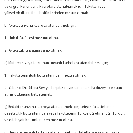
veya grafiker unvanlı kadrolara atanabilmek için; fakülte veya
yüksekokulların ilgili bölümlerinden mezun olmak,
b) Avukat unvanlı kadroya atanabilmek için;
1) Hukuk fakültesi mezunu olmak,
2) Avukatlık ruhsatına sahip olmak,
c) Mütercim veya tercüman unvanlı kadrolara atanabilmek için;
1) Fakültelerin ilgili bölümlerinden mezun olmak,
2) Yabancı Dil Bilgisi Seviye Tespit Sınavından en az (B) düzeyinde puan
almış olduğunu belgelemek,
ç) Redaktör unvanlı kadroya atanabilmek için; iletişim fakültelerinin
gazetecilik bölümlerinden veya fakültelerin Türkçe öğretmenliği, Türk dili
ve edebiyatı bölümlerinden mezun olmak,
d) Hemşire unvanlı kadroya atanabilmek için; fakülte, yüksekokul veya