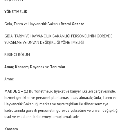
YÖNETMELİK
Gıda, Tarım ve Hayvancılık Bakanlı
Resmi Gazete
GIDA, TARIM VE HAYVANCILIK BAKANLIĞI PERSONELİNİN GÖREVDE
YÜKSELME VE UNVAN DEĞİŞİKLİĞİ YÖNETMELİĞİ
BİRİNCİ BÖLÜM
Amaç
,
Kapsam
,
Dayanak
ve
Tanımlar
Amaç
MADDE 1 –
(1) Bu Yönetmelik, liyakat ve kariyer ilkeleri çerçevesinde,
hizmet gerekleri ve personel planlaması esas alınarak; Gıda, Tarım ve
Hayvancılık Bakanlığı merkez ve taşra teşkilatı ile döner sermaye
kadrolarında görevli personelin görevde yükselme ve unvan değişikliği
usul ve esaslarını belirlemeyi amaçlamaktadır.
Kapsam