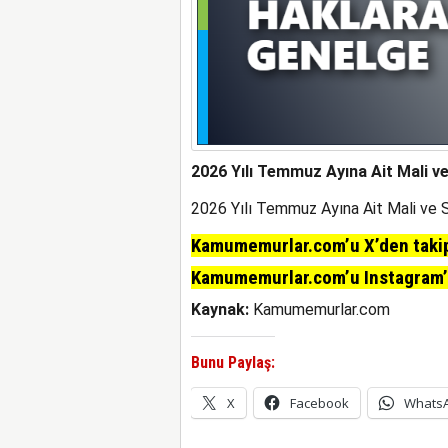
2026 Yılı Temmuz Ayına Ait Mali ve
2026 Yılı Temmuz Ayına Ait Mali ve S
Kamumemurlar.com’u X’den takip 
Kamumemurlar.com’u Instagram’da
Kaynak:
Kamumemurlar.com
Bunu Paylaş:
X
Facebook
Whats