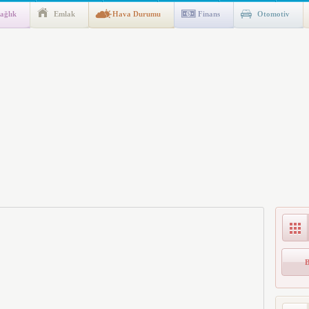
ağlık
Emlak
Hava Durumu
Finans
Otomotiv
gulaması Başladı: Unuttuğunuz Paralar Ortaya Çıkabilir, Mirasçıları
n Kıyafet/Formalarının Belirlenmesine Dair Usul ve Esaslar
k İndirim