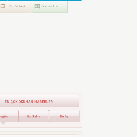
TV Rehberi
Gazete Oku
EN ÇOK OKUNAN HABERLER
Bugün
Bu Hafta
Bu Ay
Emlak Vergisinde Yeni Dönem! Ev
Sahipleri Dikkat
Emlak vergisinde gelecek yıl için esas