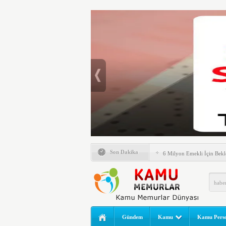
Emlak Vergisinde Yeni Dö
Son Dakika
6 Milyon Emekli İçin Bekl
LGS Nakil Başvurusu Nası
MEB LGS 2026 SONUÇ SO
Açıklandı! Liselere Geçiş
2026 Yılı Norm Güncelleme
Gündem
Kamu
Kamu Perso
Polis Akademisi İç Güvenl