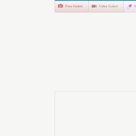
Foto Galeri
Video Galeri
S
E-Devlet Unutulan Para Sor
da İlgilendiriyor
İşte Okullarda Öğrencileri
Motorine Gece Yarısı Büyü
LPG’ye Dev Zam Geliyor!