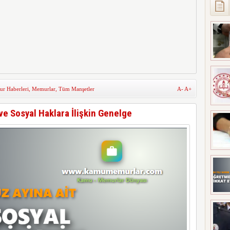
r Haberleri
,
Memurlar
,
Tüm Manşetler
A-
A+
ve Sosyal Haklara İlişkin Genelge