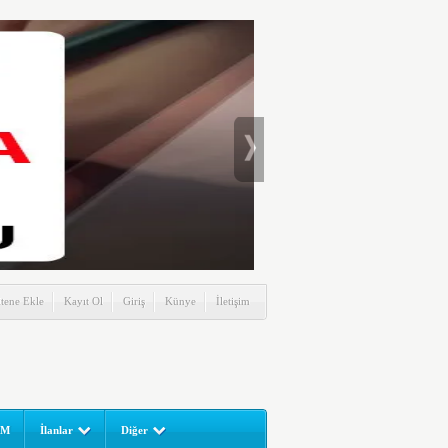
itene Ekle
Kayıt Ol
Giriş
Künye
İletişim
UM
İlanlar
Diğer