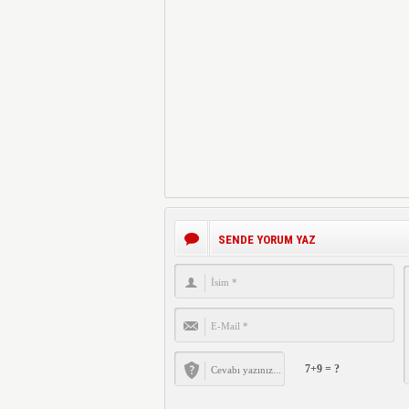
SENDE YORUM YAZ
7+9 = ?