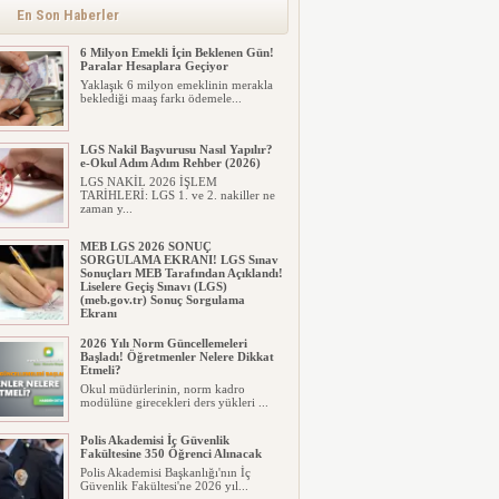
alınacak inşaat maliyet b...
En Son Haberler
6 Milyon Emekli İçin Beklenen Gün!
Paralar Hesaplara Geçiyor
Yaklaşık 6 milyon emeklinin merakla
beklediği maaş farkı ödemele...
LGS Nakil Başvurusu Nasıl Yapılır?
e-Okul Adım Adım Rehber (2026)
LGS NAKİL 2026 İŞLEM
TARİHLERİ: LGS 1. ve 2. nakiller ne
zaman y...
MEB LGS 2026 SONUÇ
SORGULAMA EKRANI! LGS Sınav
Sonuçları MEB Tarafından Açıklandı!
Liselere Geçiş Sınavı (LGS)
(meb.gov.tr) Sonuç Sorgulama
Ekranı
2026 LGS tercih sonuçları açıklandı...
2026 Yılı Norm Güncellemeleri
Milyonlarca öğrenci için ...
Başladı! Öğretmenler Nelere Dikkat
Etmeli?
Okul müdürlerinin, norm kadro
modülüne girecekleri ders yükleri ...
Polis Akademisi İç Güvenlik
Fakültesine 350 Öğrenci Alınacak
Polis Akademisi Başkanlığı'nın İç
Güvenlik Fakültesi'ne 2026 yıl...