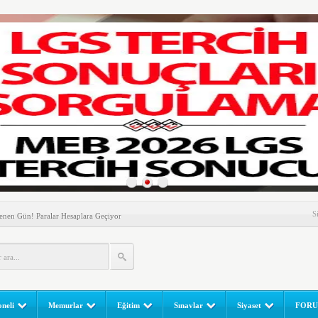
nem! Ev Sahipleri Dikkat
S
enen Gün! Paralar Hesaplara Geçiyor
l Yapılır? e-Okul Adım Adım Rehber (2026)
RGULAMA EKRANI! LGS Sınav Sonuçları MEB Tarafından
 Sınavı (LGS) (meb.gov.tr) Sonuç Sorgulama Ekranı
leri Başladı! Öğretmenler Nelere Dikkat Etmeli?
neli
Memurlar
Eğitim
Sınavlar
Siyaset
FOR
ik Fakültesine 350 Öğrenci Alınacak