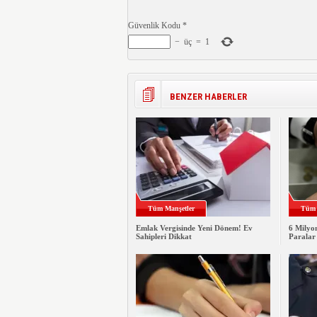
Güvenlik Kodu
*
−
üç
=
1
BENZER HABERLER
Tüm Manşetler
Tüm 
Emlak Vergisinde Yeni Dönem! Ev
6 Milyo
Sahipleri Dikkat
Paralar