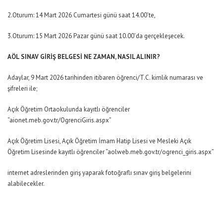
2.Oturum: 14 Mart 2026 Cumartesi günü saat 14
.
00’te,
3.Oturum: 15 Mart 2026 Pazar günü saat 10.00’da gerçekleşecek.
AÖL SINAV GİRİŞ BELGESİ NE ZAMAN, NASIL ALINIR?
Adaylar, 9 Mart 2026 tarihinden itibaren öğrenci/T
.
C. kimlik numarası ve
şifreleri ile;
Açık Öğretim Ortaokulunda kayıtlı öğrenciler
“aionet.meb.gov.tr/OgrenciGiris.aspx”
Açık Öğretim Lisesi, Açık Öğretim İmam Hatip Lisesi ve Mesleki Açık
Öğretim Lisesinde kayıtlı öğrenciler “aolweb.meb.gov.tr/ogrenci_giris.aspx”
internet adreslerinden giriş yaparak fotoğraflı sınav giriş belgelerini
alabilecekler.