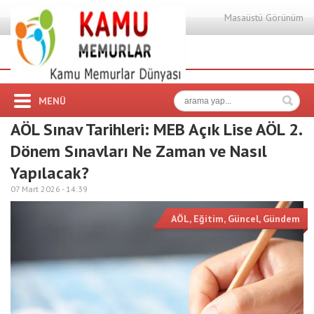
Masaüstü Görünüm
MENÜ
AÖL Sınav Tarihleri: MEB Açık Lise AÖL 2.
Dönem Sınavları Ne Zaman ve Nasıl
Yapılacak?
07 Mart 2026 -
14:39
AÖL
,
Eğitim
,
Güncel
,
Gündem