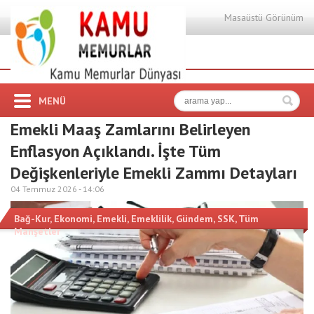
Masaüstü Görünüm
MENÜ
Emekli Maaş Zamlarını Belirleyen
Enflasyon Açıklandı. İşte Tüm
Değişkenleriyle Emekli Zammı Detayları
04 Temmuz 2026 -
14:06
Bağ-Kur
,
Ekonomi
,
Emekli
,
Emeklilik
,
Gündem
,
SSK
,
Tüm
Manşetler