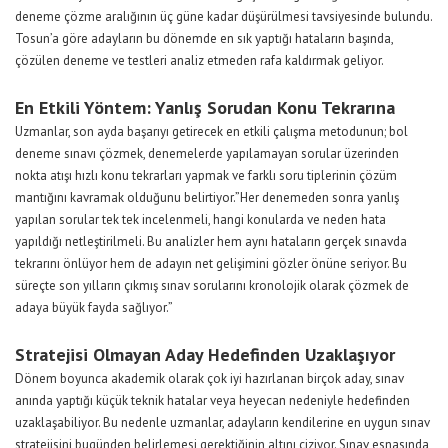
deneme çözme aralığının üç güne kadar düşürülmesi tavsiyesinde bulundu.
Tosun’a göre adayların bu dönemde en sık yaptığı hataların başında,
çözülen deneme ve testleri analiz etmeden rafa kaldırmak geliyor.
En Etkili Yöntem: Yanlış Sorudan Konu Tekrarına
Uzmanlar, son ayda başarıyı getirecek en etkili çalışma metodunun; bol
deneme sınavı çözmek, denemelerde yapılamayan sorular üzerinden
nokta atışı hızlı konu tekrarları yapmak ve farklı soru tiplerinin çözüm
mantığını kavramak olduğunu belirtiyor.”Her denemeden sonra yanlış
yapılan sorular tek tek incelenmeli, hangi konularda ve neden hata
yapıldığı netleştirilmeli. Bu analizler hem aynı hataların gerçek sınavda
tekrarını önlüyor hem de adayın net gelişimini gözler önüne seriyor. Bu
süreçte son yılların çıkmış sınav sorularını kronolojik olarak çözmek de
adaya büyük fayda sağlıyor.”
Stratejisi Olmayan Aday Hedefinden Uzaklaşıyor
Dönem boyunca akademik olarak çok iyi hazırlanan birçok aday, sınav
anında yaptığı küçük teknik hatalar veya heyecan nedeniyle hedefinden
uzaklaşabiliyor. Bu nedenle uzmanlar, adayların kendilerine en uygun sınav
stratejisini bugünden belirlemesi gerektiğinin altını çiziyor. Sınav esnasında