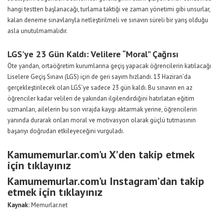
hangi testten başlanacağı, turlama taktiği ve zaman yönetimi gibi unsurlar,
kalan deneme sınavlarıyla netleştirilmeli ve sınavın süreli bir yarış olduğu
asla unutulmamalıdır.
LGS’ye 23 Gün Kaldı: Velilere “Moral” Çağrısı
Öte yandan, ortaöğretim kurumlarına geçiş yapacak öğrencilerin katılacağı
Liselere Geçiş Sınavı (LGS) için de geri sayım hızlandı. 13 Haziran’da
gerçekleştirilecek olan LGS’ye sadece 23 gün kaldı. Bu sınavın en az
öğrenciler kadar velileri de yakından ilgilendirdiğini hatırlatan eğitim
uzmanları, ailelerin bu son virajda kaygı aktarmak yerine, öğrencilerin
yanında durarak onları moral ve motivasyon olarak güçlü tutmasının
başarıyı doğrudan etkileyeceğini vurguladı.
Kamumemurlar.com’u X’den takip etmek
için tıklayınız
Kamumemurlar.com’u Instagram’dan takip
etmek için tıklayınız
Kaynak:
Memurlar.net