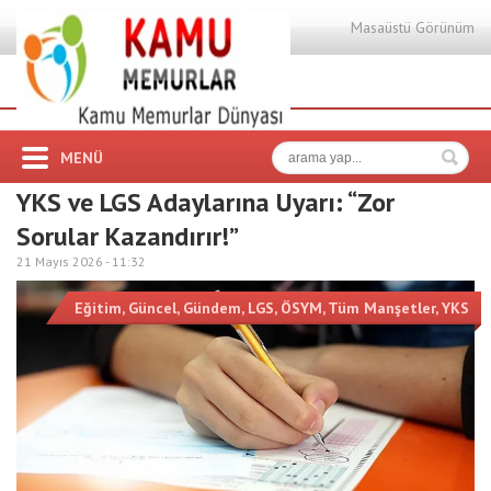
Masaüstü Görünüm
MENÜ
YKS ve LGS Adaylarına Uyarı: “Zor
Sorular Kazandırır!”
21 Mayıs 2026 -
11:32
Eğitim
,
Güncel
,
Gündem
,
LGS
,
ÖSYM
,
Tüm Manşetler
,
YKS